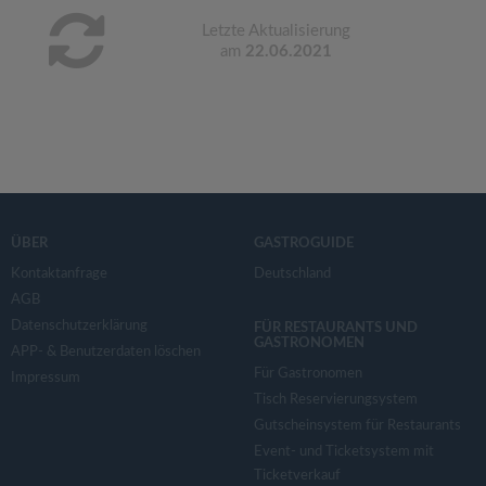
Letzte Aktualisierung
am
22.06.2021
ÜBER
GASTROGUIDE
Kontaktanfrage
Deutschland
AGB
Datenschutzerklärung
FÜR RESTAURANTS UND
GASTRONOMEN
APP- & Benutzerdaten löschen
Für Gastronomen
Impressum
Tisch Reservierungsystem
Gutscheinsystem für Restaurants
Event- und Ticketsystem mit
Ticketverkauf