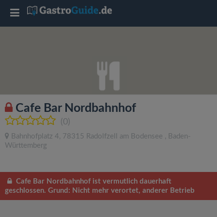
T
o
g
g
Cafe Bar Nordbahnhof
l
(0)
Bahnhofplatz 4
,
78315
Radolfzell am Bodensee
,
Baden-
e
Württemberg
n
Cafe Bar Nordbahnhof ist vermutlich dauerhaft
geschlossen. Grund: Nicht mehr verortet, anderer Betrieb
a