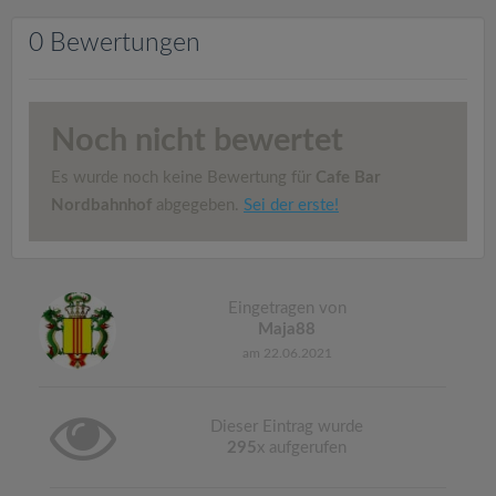
v
0 Bewertungen
i
g
Noch nicht bewertet
a
Es wurde noch keine Bewertung für
Cafe Bar
Nordbahnhof
abgegeben.
Sei der erste!
t
i
Eingetragen von
Maja88
o
am 22.06.2021
n
Dieser Eintrag wurde
295
x aufgerufen