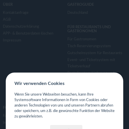
v
ÜBER
GASTROGUIDE
Kontaktanfrage
Deutschland
i
AGB
Datenschutzerklärung
FÜR RESTAURANTS UND
g
GASTRONOMEN
APP- & Benutzerdaten löschen
Für Gastronomen
Impressum
a
Tisch Reservierungsystem
Gutscheinsystem für Restaurants
Event- und Ticketsystem mit
t
Ticketverkauf
Bestellsystem Lieferung und
i
TakeAway
Wir verwenden Cookies
Webseiten für Restaurant
o
Eigene App für Restaurant
Wenn Sie unsere Webseiten besuchen, kann Ihre
Systemsoftware Informationen in Form von Cookies oder
anderen Technologien von uns und unseren Partnern abrufen
n
FOLGE UNS
oder speichern, um z.B. die gewünschte Funktion der Website
Facebook
zu gewährleisten.
Instagram