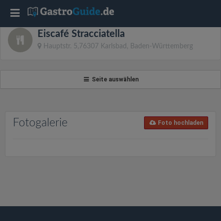
T
Eiscafé Stracciatella
o
Hauptstr. 5,76307 Karlsbad, Baden-Württemberg
g
Seite auswählen
g
l
Fotogalerie
Foto hochladen
e
n
a