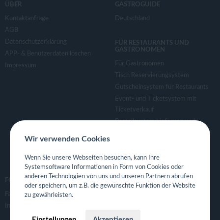
ÜBER
GASTROGUIDE
Kontaktanfrage
Deutschland
AGB
Datenschutzerklärung
FÜR RESTAURANTS UND
GASTRONOMEN
APP- & Benutzerdaten löschen
Für Gastronomen
Impressum
Tisch Reservierungsystem
Gutscheinsystem für Restaurants
Event- und Ticketsystem mit
Ticketverkauf
Bestellsystem Lieferung und
TakeAway
Wir verwenden Cookies
Webseiten für Restaurant
Eigene App für Restaurant
Wenn Sie unsere Webseiten besuchen, kann Ihre
Systemsoftware Informationen in Form von Cookies oder
anderen Technologien von uns und unseren Partnern abrufen
FOLGE UNS
oder speichern, um z.B. die gewünschte Funktion der Website
Facebook
zu gewährleisten.
Instagram
Einstellungen
Akzeptieren