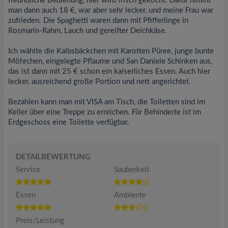
freundliche Bedienung, hier wird frisch gekocht. Dafür nimmt
man dann auch 18 €, war aber sehr lecker, und meine Frau war
zufrieden. Die Spaghetti waren dann mit Pfifferlinge in
Rosmarin-Rahm, Lauch und gereifter Deichkäse.
Ich wählte die Kalbsbäckchen mit Karotten Püree, junge bunte
Möhrchen, eingelegte Pflaume und San Daniele Schinken aus,
das ist dann mit 25 € schon ein kaiserliches Essen. Auch hier
lecker, ausreichend große Portion und nett angerichtet.
Bezahlen kann man mit VISA am Tisch, die Toiletten sind im
Keller über eine Treppe zu erreichen. Für Behinderte ist im
Erdgeschoss eine Toilette verfügbar.
DETAILBEWERTUNG
Service
Sauberkeit
Essen
Ambiente
Preis/Leistung