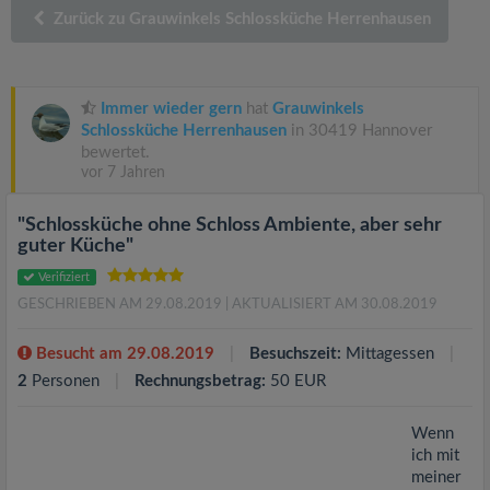
v
Zurück zu Grauwinkels Schlossküche Herrenhausen
i
Immer wieder gern
hat
Grauwinkels
g
Schlossküche Herrenhausen
in 30419 Hannover
bewertet.
vor 7 Jahren
a
"Schlossküche ohne Schloss Ambiente, aber sehr
t
guter Küche"
Verifiziert
i
GESCHRIEBEN AM 29.08.2019
| AKTUALISIERT AM 30.08.2019
o
Besucht am 29.08.2019
Besuchszeit:
Mittagessen
2
Personen
Rechnungsbetrag:
50 EUR
n
Wenn
ich mit
meiner