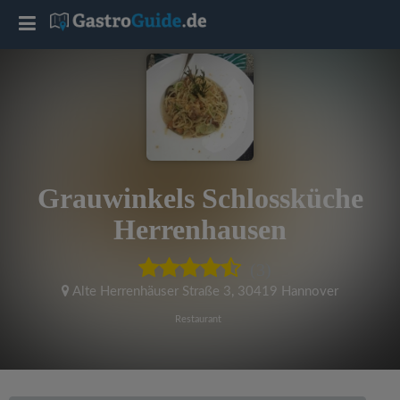
T
o
g
g
Grauwinkels Schlossküche
l
Herrenhausen
e
(3)
Alte Herrenhäuser Straße 3
,
30419 Hannover
n
Restaurant
a