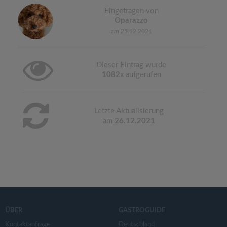
Eingetragen von
Oparazzo
am 25.12.2021
Dieser Eintrag wurde
1082
x aufgerufen
Letzte Aktualisierung
am
26.12.2021
ÜBER
GASTROGUIDE
Kontaktanfrage
Deutschland