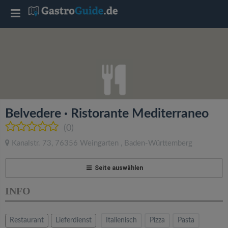
T
o
g
g
Belvedere · Ristorante Mediterraneo
l
(0)
Kanalstr. 73
,
76356
Weingarten
,
Baden-Württemberg
e
Seite auswählen
n
INFO
a
Restaurant
Lieferdienst
Italienisch
Pizza
Pasta