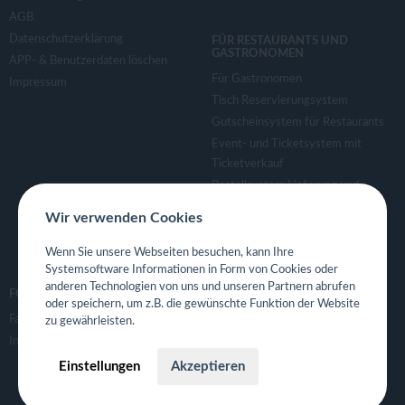
AGB
Datenschutzerklärung
FÜR RESTAURANTS UND
GASTRONOMEN
APP- & Benutzerdaten löschen
Für Gastronomen
Impressum
Tisch Reservierungsystem
Gutscheinsystem für Restaurants
Event- und Ticketsystem mit
Ticketverkauf
Bestellsystem Lieferung und
TakeAway
Wir verwenden Cookies
Webseiten für Restaurant
Eigene App für Restaurant
Wenn Sie unsere Webseiten besuchen, kann Ihre
Systemsoftware Informationen in Form von Cookies oder
anderen Technologien von uns und unseren Partnern abrufen
FOLGE UNS
oder speichern, um z.B. die gewünschte Funktion der Website
Facebook
zu gewährleisten.
Instagram
Einstellungen
Akzeptieren