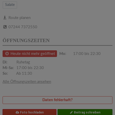
v
Salate
i
Route planen
07244 7372550
g
ÖFFNUNGSZEITEN
a
Heute nicht mehr geöffnet
Mo:
17:00 bis 22:30
t
Di:
Ruhetag
Mi-Sa:
17:00 bis 22:30
i
So:
Ab 11:30
Alle Öffnungszeiten ansehen
o
n
Daten fehlerhaft?
Foto hochladen
Beitrag schreiben