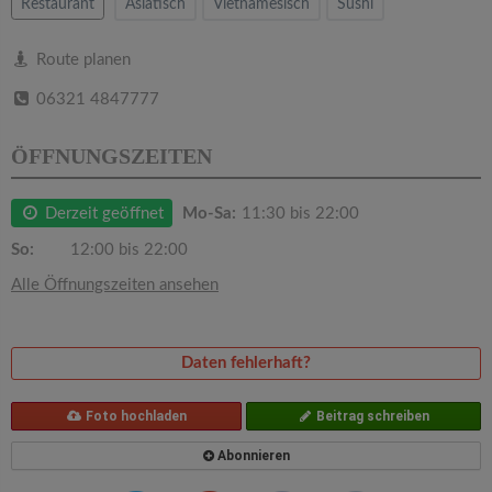
v
Restaurant
Asiatisch
Vietnamesisch
Sushi
i
Route planen
06321 4847777
g
ÖFFNUNGSZEITEN
a
Derzeit geöffnet
Mo-Sa:
11:30 bis 22:00
t
So:
12:00 bis 22:00
Alle Öffnungszeiten ansehen
i
o
Daten fehlerhaft?
n
Foto hochladen
Beitrag schreiben
Abonnieren