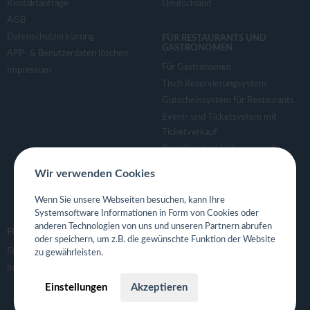
Kontaktanfrage
Deutschland
AGB
Datenschutzerklärung
FÜR RESTAURANTS UND
GASTRONOMEN
APP- & Benutzerdaten löschen
Für Gastronomen
Impressum
Tisch Reservierungsystem
Gutscheinsystem für Restaurants
Event- und Ticketsystem mit
Ticketverkauf
Bestellsystem Lieferung und
TakeAway
Wir verwenden Cookies
Webseiten für Restaurant
Eigene App für Restaurant
Wenn Sie unsere Webseiten besuchen, kann Ihre
Systemsoftware Informationen in Form von Cookies oder
anderen Technologien von uns und unseren Partnern abrufen
FOLGE UNS
oder speichern, um z.B. die gewünschte Funktion der Website
Facebook
zu gewährleisten.
Instagram
Einstellungen
Akzeptieren