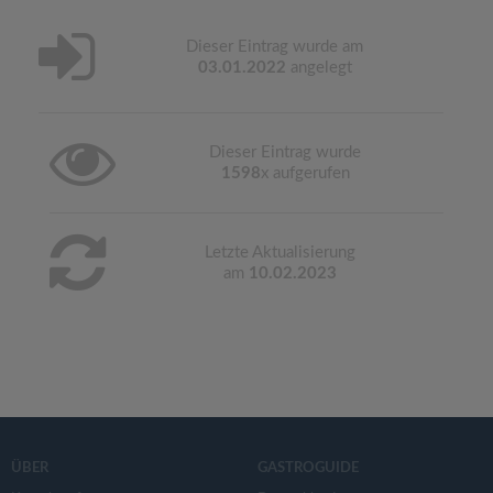
Dieser Eintrag wurde am
03.01.2022
angelegt
Dieser Eintrag wurde
1598
x aufgerufen
Letzte Aktualisierung
am
10.02.2023
ÜBER
GASTROGUIDE