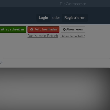
Für Gastronomen
Login
oder
Registrieren
eitrag schreiben
Foto hochladen
Abonnieren
Das ist mein Betrieb
Daten fehlerhaft?
0)