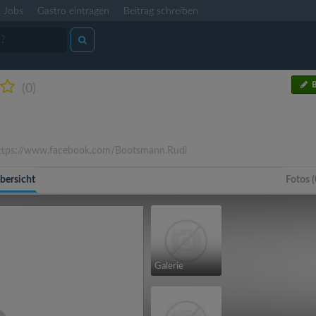
Jobs
Gastro eintragen
Beitrag schreiben
B
(0)
tps://www.facebook.com/Bootsmann.Rudi
bersicht
Fotos (
Galerie