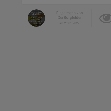
Eingetragen von
DerBorgfelder
am 29.01.2022