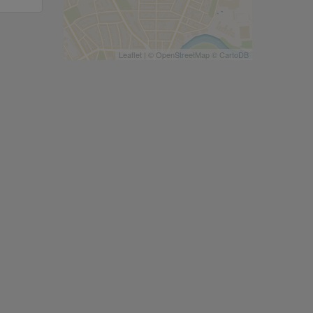
Leaflet
| ©
OpenStreetMap
©
CartoDB