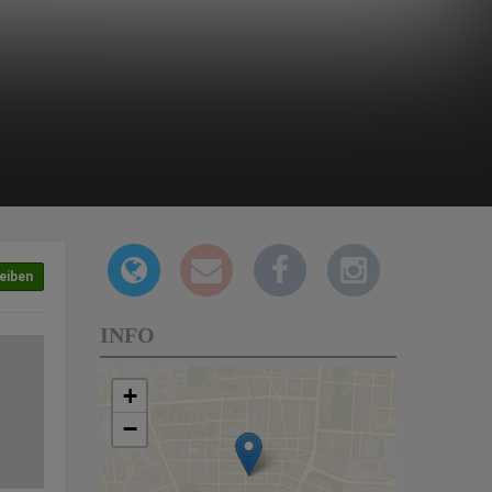
eiben
INFO
+
−