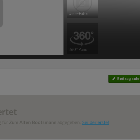
User-Fotos
360° Pano
Beitrag schr
rtet
g für
Zum Alten Bootsmann
abgegeben.
Sei der erste!