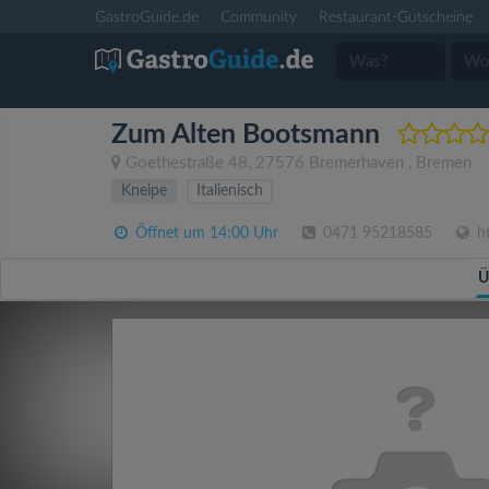
GastroGuide.de
Community
Restaurant-Gutscheine
Zum Alten Bootsmann
Goethestraße 48
,
27576
Bremerhaven
,
Bremen
Kneipe
Italienisch
Öffnet um 14:00 Uhr
0471 95218585
ht
Ü