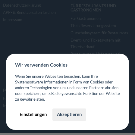
Datenschutzerklärung
FÜR RESTAURANTS UND
GASTRONOMEN
APP- & Benutzerdaten löschen
Für Gastronomen
Impressum
Tisch Reservierungsystem
Gutscheinsystem für Restaurants
Event- und Ticketsystem mit
Ticketverkauf
Bestellsystem Lieferung und
TakeAway
Wir verwenden Cookies
Webseiten für Restaurant
Eigene App für Restaurant
Wenn Sie unsere Webseiten besuchen, kann Ihre
Systemsoftware Informationen in Form von Cookies oder
anderen Technologien von uns und unseren Partnern abrufen
FOLGE UNS
oder speichern, um z.B. die gewünschte Funktion der Website
Facebook
zu gewährleisten.
Instagram
Einstellungen
Akzeptieren