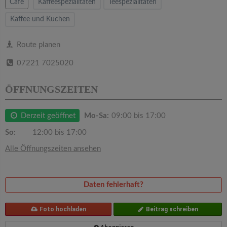
v
Cafe
Kaffeespezialitäten
Teespezialitäten
Kaffee und Kuchen
i
Route planen
g
07221 7025020
a
ÖFFNUNGSZEITEN
t
Derzeit geöffnet
Mo-Sa:
09:00 bis 17:00
So:
12:00 bis 17:00
i
Alle Öffnungszeiten ansehen
o
Daten fehlerhaft?
n
Foto hochladen
Beitrag schreiben