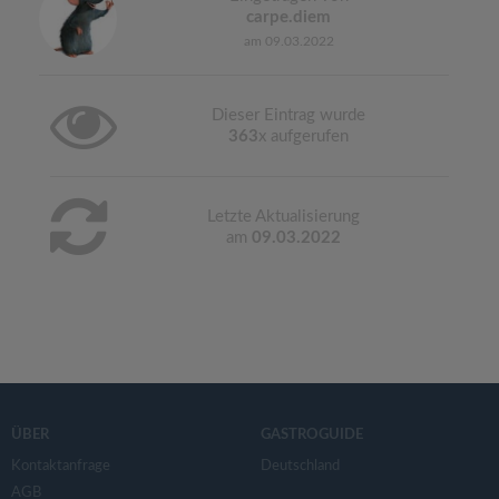
carpe.diem
am 09.03.2022
Dieser Eintrag wurde
363
x aufgerufen
Letzte Aktualisierung
am
09.03.2022
ÜBER
GASTROGUIDE
Kontaktanfrage
Deutschland
AGB