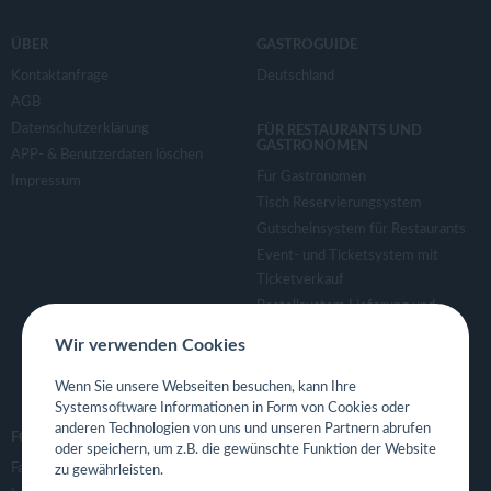
ÜBER
GASTROGUIDE
Kontaktanfrage
Deutschland
AGB
Datenschutzerklärung
FÜR RESTAURANTS UND
GASTRONOMEN
APP- & Benutzerdaten löschen
Für Gastronomen
Impressum
Tisch Reservierungsystem
Gutscheinsystem für Restaurants
Event- und Ticketsystem mit
Ticketverkauf
Bestellsystem Lieferung und
TakeAway
Wir verwenden Cookies
Webseiten für Restaurant
Eigene App für Restaurant
Wenn Sie unsere Webseiten besuchen, kann Ihre
Systemsoftware Informationen in Form von Cookies oder
anderen Technologien von uns und unseren Partnern abrufen
FOLGE UNS
oder speichern, um z.B. die gewünschte Funktion der Website
Facebook
zu gewährleisten.