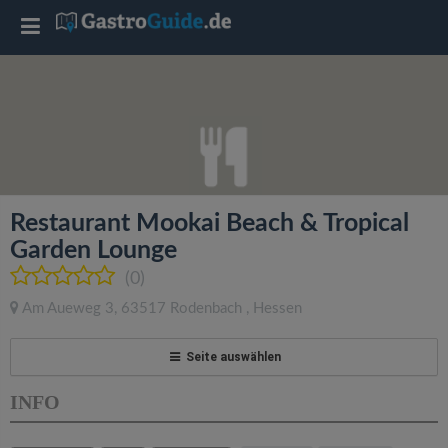
T
o
g
g
Restaurant Mookai Beach & Tropical
l
Garden Lounge
(0)
e
Am Aueweg 3
,
63517
Rodenbach
,
Hessen
n
Seite auswählen
a
INFO