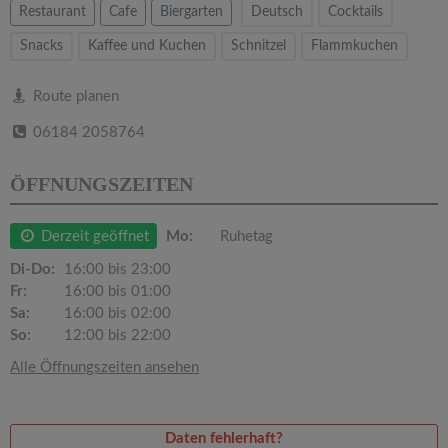
v
Restaurant
Cafe
Biergarten
Deutsch
Cocktails
Snacks
Kaffee und Kuchen
Schnitzel
Flammkuchen
i
Route planen
g
06184 2058764
a
ÖFFNUNGSZEITEN
t
Derzeit geöffnet
Mo:
Ruhetag
i
Di-Do:
16:00 bis 23:00
Fr:
16:00 bis 01:00
Sa:
16:00 bis 02:00
o
So:
12:00 bis 22:00
Alle Öffnungszeiten ansehen
n
Daten fehlerhaft?