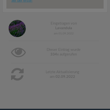
Sei der erste!
Eingetragen von
Lavandula
am 01.09.2022
Dieser Eintrag wurde
334
x aufgerufen
Letzte Aktualisierung
am
02.09.2022