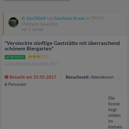
v
i
DerOlli69
hat
Gasthaus Krone
in 79379
Müllheim bewertet.
vor 9 Jahren
g
"Versteckte zünftige Gaststätte mit überraschend
a
schönem Biergarten"
Verifiziert
t
GESCHRIEBEN AM 30.06.2017
i
Besucht am 25.05.2017
Besuchszeit:
Abendessen
6
Personen
o
Die
Krone
n
liegt
mitten
im
kleinen