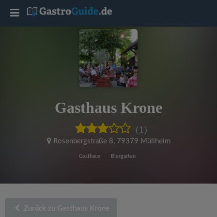
T
o
g
g
Gasthaus Krone
l
(1)
e
Rosenbergstraße 8
,
79379 Müllheim
Gasthaus
Biergarten
n
a
Zurück zu Gasthaus Krone