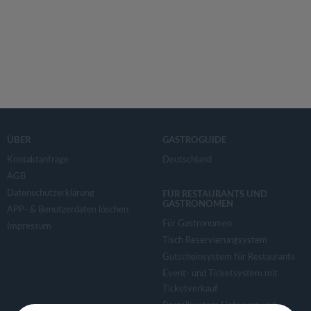
ÜBER
GASTROGUIDE
Kontaktanfrage
Deutschland
AGB
Datenschutzerklärung
FÜR RESTAURANTS UND
GASTRONOMEN
APP- & Benutzerdaten löschen
Für Gastronomen
Impressum
Tisch Reservierungsystem
Gutscheinsystem für Restaurants
Event- und Ticketsystem mit
Ticketverkauf
Bestellsystem Lieferung und