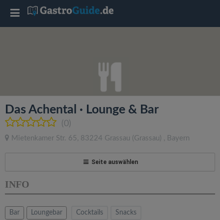
T
o
g
g
Das Achental · Lounge & Bar
l
(0)
Mietenkamer Str. 65
,
83224
Grassau
(Grassau)
,
Bayern
e
Seite auswählen
n
INFO
a
Bar
Loungebar
Cocktails
Snacks