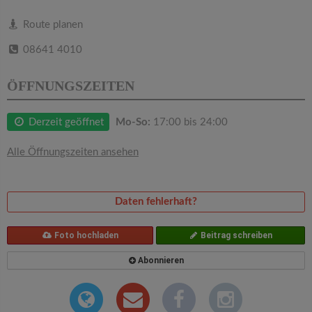
v
Route planen
i
08641 4010
g
ÖFFNUNGSZEITEN
a
Derzeit geöffnet
Mo-So:
17:00 bis 24:00
t
Alle Öffnungszeiten ansehen
i
Daten fehlerhaft?
o
Foto hochladen
Beitrag schreiben
n
Abonnieren