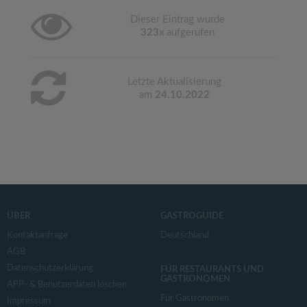
Dieser Eintrag wurde
323
x aufgerufen
Letzte Aktualisierung
am
24.10.2022
ÜBER
GASTROGUIDE
Kontaktanfrage
Deutschland
AGB
Datenschutzerklärung
FÜR RESTAURANTS UND
GASTRONOMEN
APP- & Benutzerdaten löschen
Für Gastronomen
Impressum