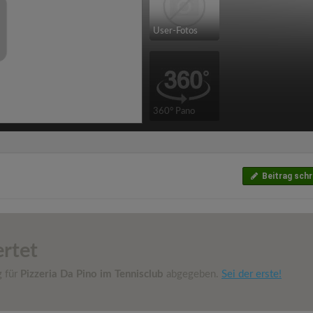
User-Fotos
360° Pano
Beitrag schr
rtet
g für
Pizzeria Da Pino im Tennisclub
abgegeben.
Sei der erste!