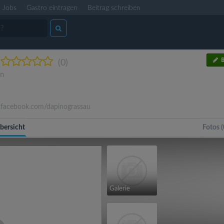
Jobs
Gastro eintragen
Beitrag schreiben
B
(0)
rn
acebook.com/dapinograssau
bersicht
Fotos (
Galerie