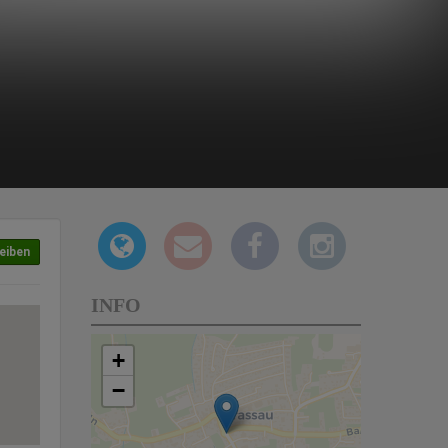
eiben
INFO
+
−