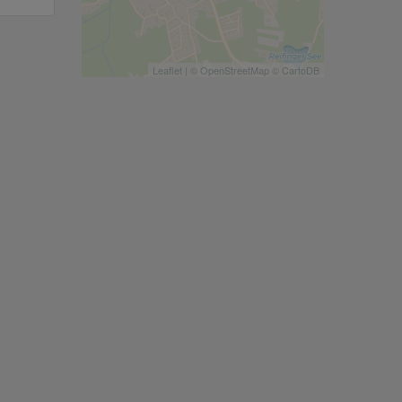
Leaflet
| ©
OpenStreetMap
©
CartoDB