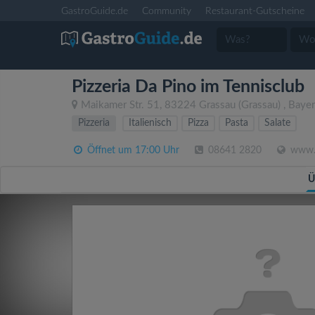
GastroGuide.de
Community
Restaurant-Gutscheine
Pizzeria Da Pino im Tennisclub
Maikamer Str. 51
,
83224
Grassau
(Grassau)
,
Baye
Pizzeria
Italienisch
Pizza
Pasta
Salate
Öffnet um 17:00 Uhr
08641 2820
www.f
Ü