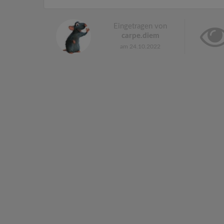
Eingetragen von
carpe.diem
am 24.10.2022