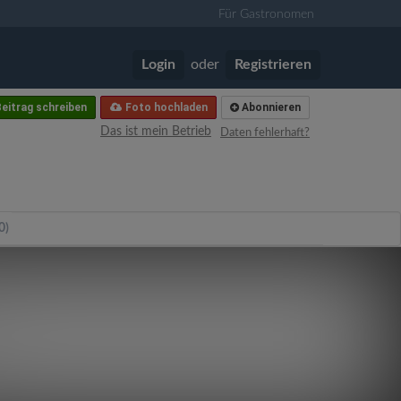
Für Gastronomen
Login
oder
Registrieren
eitrag schreiben
Foto hochladen
Abonnieren
Das ist mein Betrieb
Daten fehlerhaft?
0)