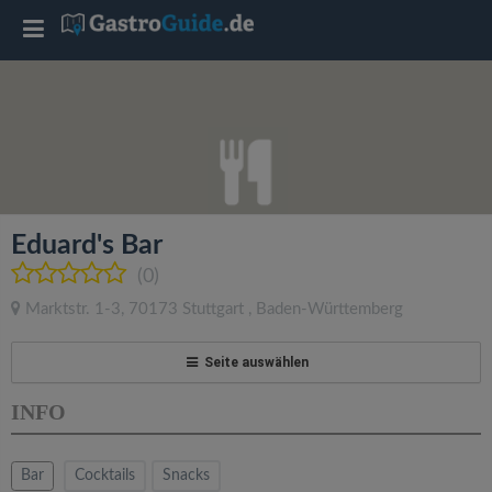
T
o
g
g
Eduard's Bar
l
(0)
Marktstr. 1-3
,
70173
Stuttgart
,
Baden-Württemberg
e
Seite auswählen
n
INFO
a
Bar
Cocktails
Snacks