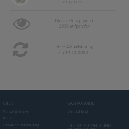
am 19.11.2022
Dieser Eintrag wurde
265
x aufgerufen
Letzte Aktualisierung
am
19.11.2022
ÜBER
GASTROGUIDE
Kontaktanfrage
Deutschland
AGB
Datenschutzerklärung
FÜR RESTAURANTS UND