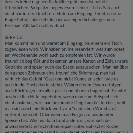
dass es keine eigenen Parkplätze gibt, man ist auf die
öffentlichen Parkplätze angewiesen. Leider ist das Safi auch
nicht barrierefrei (mehrere Stufen am Eingang, Toiletten eine
Etage tiefer) , aber letztlich ist das eigentlich die gesamte
Passauer Altstadt nicht wirklich.
SERVICE:
Man kommt rein und wartet am Eingang, bis einem ein Tisch
zugewiesen wird. Wir haben online reserviert, was zumindest
am Wochenende wohl auch zu empfehlen ist. Wir wurde
freundlich begrüßt und bekamen unsere Karten und Zeit, unsere
Getränke und später auch das Essen auszusuchen. Man hat über
den ganzen Zeitraum eine freundliche Stimmung, man hat
wirklich das Gefühl "Gast und nicht Kunde zu sein" (wie es
auch in der Speisekarte steht). Während dem Essen erfolgen
auch Rückfragen, ob alles passt und ob man fragen hat. Es wird
ausdrücklich Hilfe angeboten, wenn man zum Beispiel sich
nicht auskennt, wie man bestimmte Dinge am besten isst, weil
man sich doch ein Stück weit vom "deutschen Wirtshaus"
entfernt befindet. Oder wenn man Fragen zu bestimmten
Speisen hat. Weil es doch total anders ist, was sich der
unwissende Durchschnittseuropäer unter arabischer Küche
versteht (die meisten sind in der Regel nicht über Döner und Co