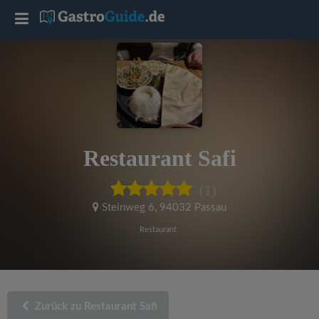
T
o
g
g
Restaurant Safi
l
(1)
e
Steinweg 6
,
94032 Passau
Restaurant
n
a
Zurück zu Restaurant Safi