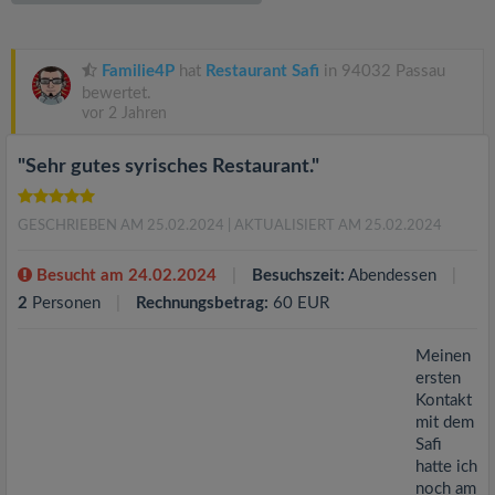
v
i
Familie4P
hat
Restaurant Safi
in 94032 Passau
bewertet.
vor 2 Jahren
g
"Sehr gutes syrisches Restaurant."
a
GESCHRIEBEN AM 25.02.2024
| AKTUALISIERT AM 25.02.2024
t
Besucht am 24.02.2024
Besuchszeit:
Abendessen
i
2
Personen
Rechnungsbetrag:
60 EUR
o
Meinen
ersten
Kontakt
n
mit dem
Safi
hatte ich
noch am