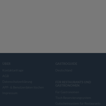
ÜBER
GASTROGUIDE
Kontaktanfrage
Deutschland
AGB
Datenschutzerklärung
FÜR RESTAURANTS UND
GASTRONOMEN
APP- & Benutzerdaten löschen
Für Gastronomen
Impressum
Tisch Reservierungsystem
Gutscheinsystem für Restaurants