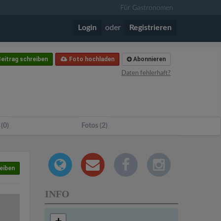
Für Gastronomen
Login
oder
Registrieren
eitrag schreiben
Foto hochladen
Abonnieren
Daten fehlerhaft?
 (0)
Fotos (2)
eiben
INFO