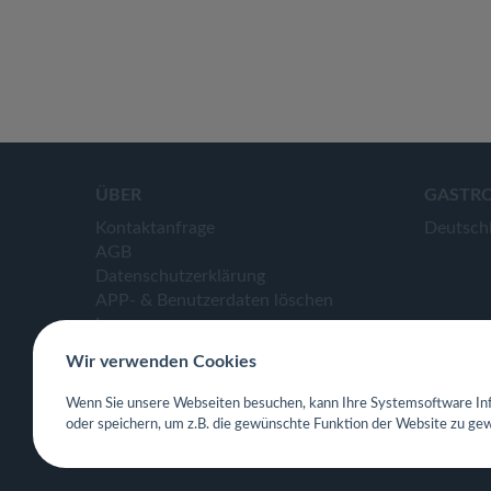
ÜBER
GASTR
Kontaktanfrage
Deutsch
AGB
Datenschutzerklärung
APP- & Benutzerdaten löschen
Impressum
Wir verwenden Cookies
Wenn Sie unsere Webseiten besuchen, kann Ihre Systemsoftware Inf
oder speichern, um z.B. die gewünschte Funktion der Website zu gew