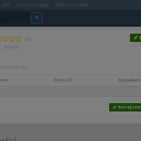
Jobs
Gastro eintragen
Beitrag schreiben
B
(0)
)
,
Bayern
ammabao.de/
ews
Events (0)
Speisekarte
Beitrag schr
rtet