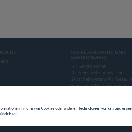
OGUIDE
FÜR RESTAURANTS UND
GASTRONOMEN
land
Für Gastronomen
Tisch Reservierungsystem
Gutscheinsystem für Restaur
Event- und Ticketsystem mit
Ticketverkauf
Bestellsystem Lieferung und
TakeAway
ormationen in Form von Cookies oder anderen Technologien von uns und unser
Webseiten für Restaurant
ährleisten.
Eigene App für Restaurant