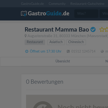
GastroGuide.de
Community
Restaurant-Gutscheine
Restaurant Mamma Bao
Augustenstraße 31
,
80333
München
(Maxvorstadt
Restaurant
Asiatisch
Chinesisch
Öffnet um 17:30 Uhr
01512 1245714
m
Übersicht
N
0 Bewertungen
Noch nicht bewe