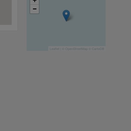
+
−
Leaflet
| ©
OpenStreetMap
©
CartoDB