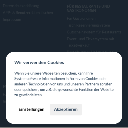
Datenschutzerklärung
FÜR RESTAURANTS UND
GASTRONOMEN
APP- & Benutzerdaten löschen
Für Gastronomen
Impressum
Tisch Reservierungsystem
Gutscheinsystem für Restaurants
Event- und Ticketsystem mit
Ticketverkauf
Bestellsystem Lieferung und
TakeAway
Wir verwenden Cookies
Webseiten für Restaurant
Eigene App für Restaurant
Wenn Sie unsere Webseiten besuchen, kann Ihre
Systemsoftware Informationen in Form von Cookies oder
anderen Technologien von uns und unseren Partnern abrufen
FOLGE UNS
oder speichern, um z.B. die gewünschte Funktion der Website
Facebook
zu gewährleisten.
Instagram
Einstellungen
Akzeptieren