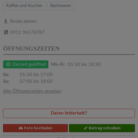
v
Kaffee und Kuchen
Backwaren
i
Route planen
0911 96578787
g
ÖFFNUNGSZEITEN
a
Derzeit geöffnet
Mo-Fr:
05:30 bis 18:30
t
Sa:
05:30 bis 17:00
So:
07:00 bis 18:00
i
Alle Öffnungszeiten ansehen
o
Daten fehlerhaft?
n
Foto hochladen
Beitrag schreiben