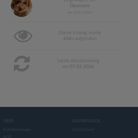
Oparazzo
am 13.12.2022
Dieser Eintrag wurde
436
x aufgerufen
Letzte Aktualisierung
am
07.02.2026
ÜBER
GASTROGUIDE
Kontaktanfrage
Deutschland
AGB