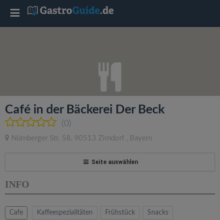
T
o
g
g
Café in der Bäckerei Der Beck
l
(0)
Nürnberger Str. 58
,
90513
Zirndorf
,
Bayern
e
Seite auswählen
n
INFO
a
Cafe
Kaffeespezialitäten
Frühstück
Snacks