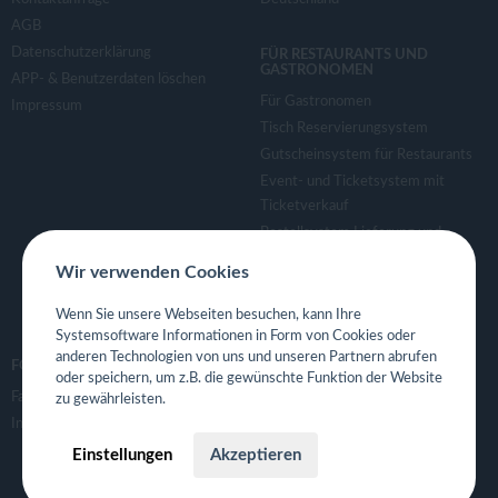
v
AGB
Datenschutzerklärung
FÜR RESTAURANTS UND
i
GASTRONOMEN
APP- & Benutzerdaten löschen
Für Gastronomen
Impressum
g
Tisch Reservierungsystem
Gutscheinsystem für Restaurants
a
Event- und Ticketsystem mit
Ticketverkauf
Bestellsystem Lieferung und
t
TakeAway
Wir verwenden Cookies
Webseiten für Restaurant
i
Eigene App für Restaurant
Wenn Sie unsere Webseiten besuchen, kann Ihre
Systemsoftware Informationen in Form von Cookies oder
o
anderen Technologien von uns und unseren Partnern abrufen
FOLGE UNS
oder speichern, um z.B. die gewünschte Funktion der Website
Facebook
zu gewährleisten.
n
Instagram
Einstellungen
Akzeptieren