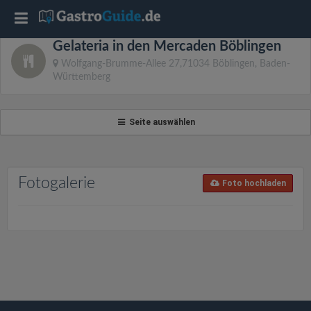
T
Gelateria in den Mercaden Böblingen
o
Wolfgang-Brumme-Allee 27,71034 Böblingen, Baden-
Württemberg
g
Seite auswählen
g
l
Fotogalerie
Foto hochladen
e
n
a