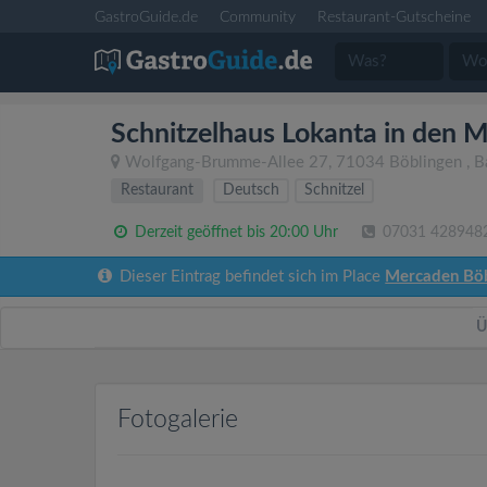
GastroGuide.de
Community
Restaurant-Gutscheine
Schnitzelhaus Lokanta in den 
Wolfgang-Brumme-Allee 27
,
71034
Böblingen
,
B
Restaurant
Deutsch
Schnitzel
Derzeit geöffnet bis 20:00 Uhr
07031 428948
Dieser Eintrag befindet sich im Place
Mercaden Böb
Ü
Fotogalerie