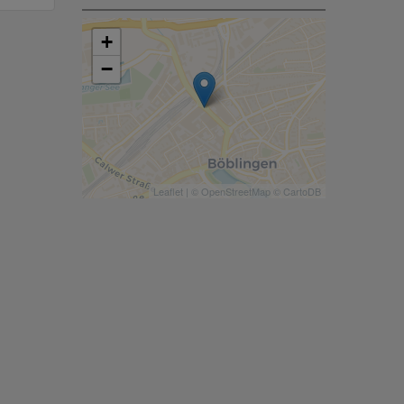
+
−
Leaflet
| ©
OpenStreetMap
©
CartoDB