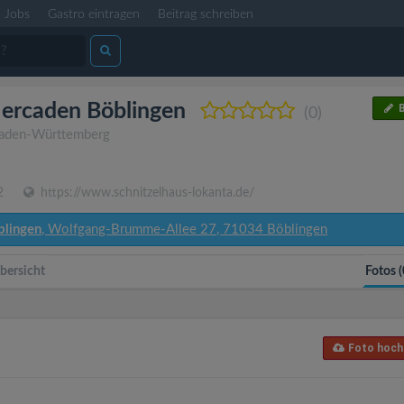
Jobs
Gastro eintragen
Beitrag schreiben
Mercaden Böblingen
B
(0)
aden-Württemberg
2
https://www.schnitzelhaus-lokanta.de/
lingen
, Wolfgang-Brumme-Allee 27, 71034 Böblingen
bersicht
Fotos (
Foto hoch