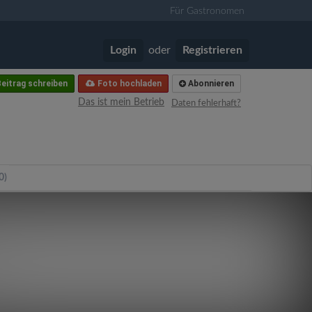
Für Gastronomen
Login
oder
Registrieren
eitrag schreiben
Foto hochladen
Abonnieren
Das ist mein Betrieb
Daten fehlerhaft?
0)