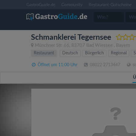
GastroGuide.de
Community
Restaurant-Gutscheine
Schmanklerei Tegernsee
Münchner Str. 66
,
83707
Bad Wiessee
,
Bayern
Restaurant
Deutsch
Bürgerlich
Regional
S
Öffnet um 11:00 Uhr
08022 2713447
sc
Ü