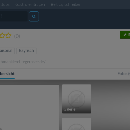
Jobs
Gastro eintragen
Beitrag schreiben
B
(0)
aisonal
Bayrisch
hmanklerei-tegernsee.de/
bersicht
Fotos (
Galerie