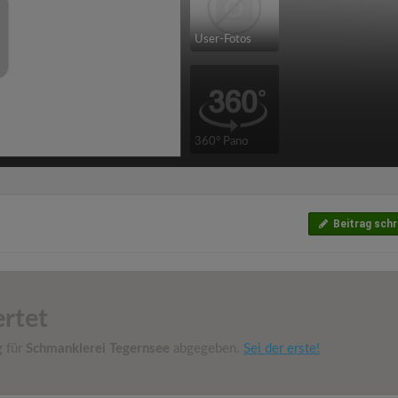
User-Fotos
360° Pano
Beitrag schr
rtet
g für
Schmanklerei Tegernsee
abgegeben.
Sei der erste!