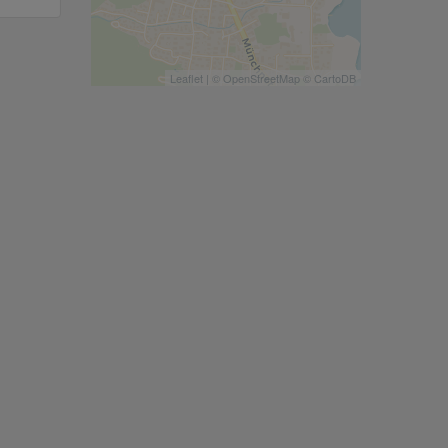
Leaflet
| ©
OpenStreetMap
©
CartoDB