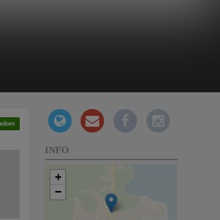
eiben
INFO
+
−