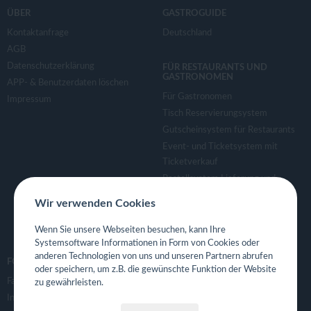
ÜBER
GASTROGUIDE
Kontaktanfrage
Deutschland
AGB
Datenschutzerklärung
FÜR RESTAURANTS UND
GASTRONOMEN
APP- & Benutzerdaten löschen
Für Gastronomen
Impressum
Tisch Reservierungsystem
Gutscheinsystem für Restaurants
Event- und Ticketsystem mit
Ticketverkauf
Bestellsystem Lieferung und
TakeAway
Wir verwenden Cookies
Webseiten für Restaurant
Eigene App für Restaurant
Wenn Sie unsere Webseiten besuchen, kann Ihre
Systemsoftware Informationen in Form von Cookies oder
anderen Technologien von uns und unseren Partnern abrufen
FOLGE UNS
oder speichern, um z.B. die gewünschte Funktion der Website
Facebook
zu gewährleisten.
Instagram