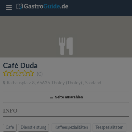
T
o
g
g
Café Duda
l
(0)
Rathausplatz 8
,
66636
Tholey
(Tholey)
,
Saarland
e
Seite auswählen
n
INFO
a
Cafe
Dienstleistung
Kaffeespezialitäten
Teespezialitäten