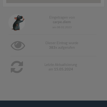
Eingetragen von
carpe.diem
am 08.02.2023
Dieser Eintrag wurde
383
x aufgerufen
Letzte Aktualisierung
am
15.05.2024