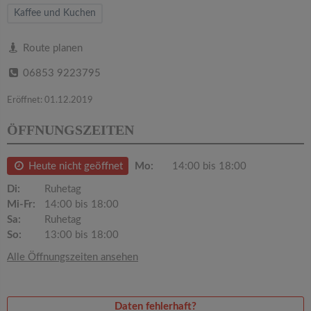
v
Kaffee und Kuchen
i
Route planen
06853 9223795
g
Eröffnet: 01.12.2019
a
ÖFFNUNGSZEITEN
t
Heute nicht geöffnet
Mo:
14:00 bis 18:00
i
Di:
Ruhetag
Mi-Fr:
14:00 bis 18:00
Sa:
Ruhetag
o
So:
13:00 bis 18:00
Alle Öffnungszeiten ansehen
n
Daten fehlerhaft?