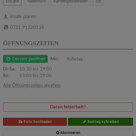
v
Eiscafe
Italienisch
Kaffeespezialitäten
Eis
i
Route planen
0711 91220138
g
ÖFFNUNGSZEITEN
a
Derzeit geöffnet
Mo:
Ruhetag
t
Di-Sa:
10:30 bis 19:00
So:
13:00 bis 19:00
i
Alle Öffnungszeiten ansehen
o
Daten fehlerhaft?
n
Foto hochladen
Beitrag schreiben
Abonnieren