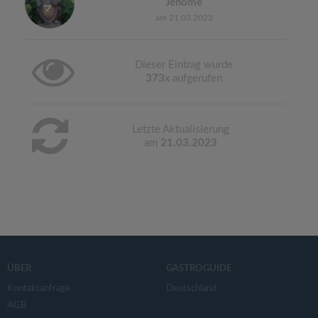
Jenome
am 21.03.2023
Dieser Eintrag wurde
373
x aufgerufen
Letzte Aktualisierung
am
21.03.2023
ÜBER
GASTROGUIDE
Kontaktanfrage
Deutschland
AGB