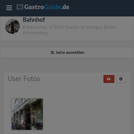
T
Bahnhof
o
Bahnhofstr. 6,79219 Staufen im Breisgau, Baden-
Württemberg
g
Seite auswählen
g
l
User Fotos
e
n
a