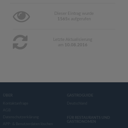
Dieser Eintrag wurde
1565
x aufgerufen
Letzte Aktualisierung
am
10.08.2016
ÜBER
GASTROGUIDE
Kontaktanfrage
Deutschland
AGB
Datenschutzerklärung
FÜR RESTAURANTS UND
GASTRONOMEN
APP- & Benutzerdaten löschen