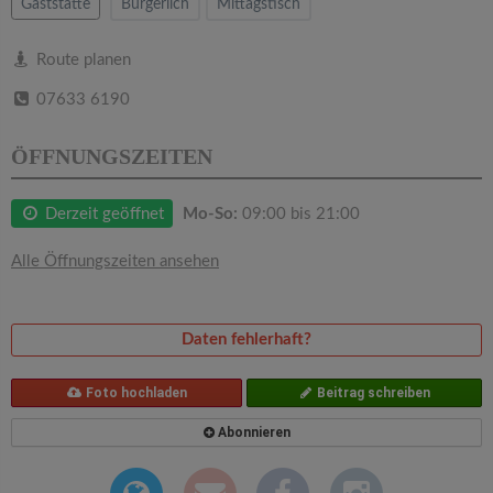
v
Gaststätte
Bürgerlich
Mittagstisch
i
Route planen
07633 6190
g
ÖFFNUNGSZEITEN
a
Derzeit geöffnet
Mo-So:
09:00 bis 21:00
t
Alle Öffnungszeiten ansehen
i
Daten fehlerhaft?
o
Foto hochladen
Beitrag schreiben
n
Abonnieren