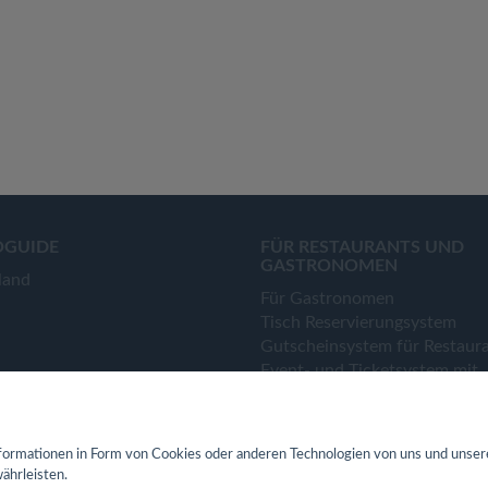
OGUIDE
FÜR RESTAURANTS UND
GASTRONOMEN
land
Für Gastronomen
Tisch Reservierungsystem
Gutscheinsystem für Restaur
Event- und Ticketsystem mit
Ticketverkauf
Bestellsystem Lieferung und
TakeAway
ormationen in Form von Cookies oder anderen Technologien von uns und unser
Webseiten für Restaurant
ährleisten.