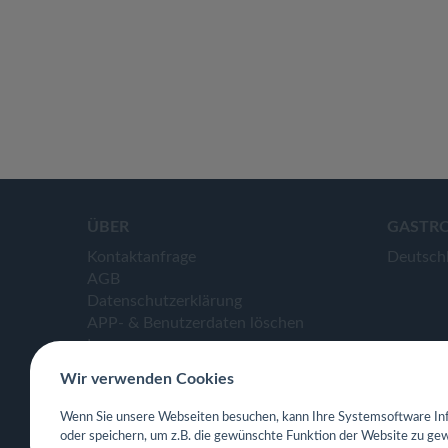
ÜBER
GASTR
Kontaktanfrage
Deutsch
AGB
Datenschutzerklärung
APP- & Benutzerdaten löschen
Impressum
Wir verwenden Cookies
Wenn Sie unsere Webseiten besuchen, kann Ihre Systemsoftware Inf
oder speichern, um z.B. die gewünschte Funktion der Website zu gew