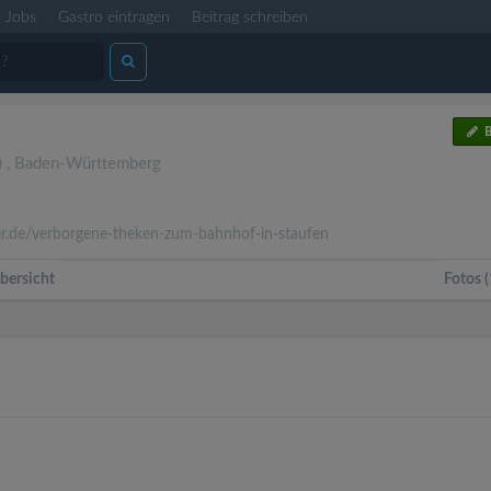
Jobs
Gastro eintragen
Beitrag schreiben
B
)
,
Baden-Württemberg
r.de/verborgene-theken-zum-bahnhof-in-staufen
bersicht
Fotos (