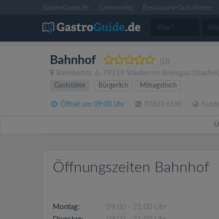
GastroGuide.de
Community
Restaurant-Gutscheine
Bahnhof
(0)
Bahnhofstr. 6
,
79219
Staufen im Breisgau
(Staufen
Gaststätte
Bürgerlich
Mittagstisch
Öffnet um 09:00 Uhr
07633 6190
fudde
Ü
Öffnungszeiten Bahnhof
Montag:
09:00 - 21:00 Uhr