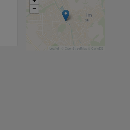
+
−
Leaflet
| ©
OpenStreetMap
©
CartoDB