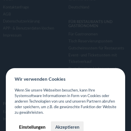
Kontaktanfrage
Deutschland
AGB
Datenschutzerklärung
FÜR RESTAURANTS UND
GASTRONOMEN
APP- & Benutzerdaten löschen
Für Gastronomen
Impressum
Tisch Reservierungsystem
Gutscheinsystem für Restaurants
Event- und Ticketsystem mit
Ticketverkauf
Bestellsystem Lieferung und
TakeAway
Wir verwenden Cookies
Webseiten für Restaurant
Eigene App für Restaurant
Wenn Sie unsere Webseiten besuchen, kann Ihre
Systemsoftware Informationen in Form von Cookies oder
anderen Technologien von uns und unseren Partnern abrufen
FOLGE UNS
oder speichern, um z.B. die gewünschte Funktion der Website
Facebook
zu gewährleisten.
Instagram
Einstellungen
Akzeptieren