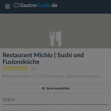
T
o
g
g
Restaurant Michio | Sushi und
l
Fusionsküche
(0)
e
Pfleghofstraße 4
,
72555
Metzingen
,
Baden-Württemberg
n
Seite auswählen
a
INFO