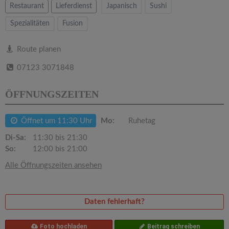
v
Restaurant
Lieferdienst
Japanisch
Sushi
Spezialitäten
Fusion
i
Route planen
g
07123 3071848
a
ÖFFNUNGSZEITEN
t
Öffnet um 11:30 Uhr
Mo:
Ruhetag
i
Di-Sa:
11:30 bis 21:30
So:
12:00 bis 21:00
o
Alle Öffnungszeiten ansehen
n
Daten fehlerhaft?
Foto hochladen
Beitrag schreiben