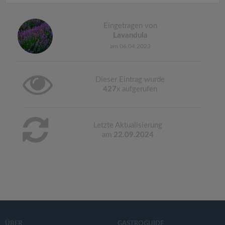
Eingetragen von
Lavandula
am 06.04.2023
Dieser Eintrag wurde
427
x aufgerufen
Letzte Aktualisierung
am
22.09.2024
ÜBER
GASTROGUIDE