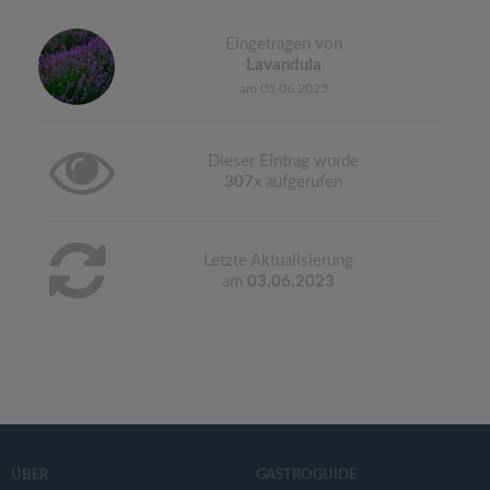
Eingetragen von
Lavandula
am 03.06.2023
Dieser Eintrag wurde
307
x aufgerufen
Letzte Aktualisierung
am
03.06.2023
ÜBER
GASTROGUIDE