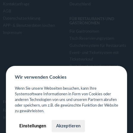
Kontaktanfrage
Deutschland
AGB
Datenschutzerklärung
FÜR RESTAURANTS UND
GASTRONOMEN
APP- & Benutzerdaten löschen
Für Gastronomen
Impressum
Tisch Reservierungsystem
Gutscheinsystem für Restaurants
Event- und Ticketsystem mit
Ticketverkauf
Bestellsystem Lieferung und
TakeAway
Wir verwenden Cookies
Webseiten für Restaurant
Eigene App für Restaurant
Wenn Sie unsere Webseiten besuchen, kann Ihre
Systemsoftware Informationen in Form von Cookies oder
anderen Technologien von uns und unseren Partnern abrufen
FOLGE UNS
oder speichern, um z.B. die gewünschte Funktion der Website
Facebook
zu gewährleisten.
Instagram
Einstellungen
Akzeptieren