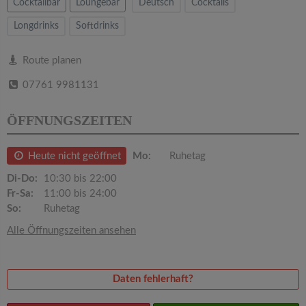
v
Cocktailbar
Loungebar
Deutsch
Cocktails
Longdrinks
Softdrinks
i
Route planen
g
07761 9981131
a
ÖFFNUNGSZEITEN
t
Heute nicht geöffnet
Mo:
Ruhetag
Di-Do:
10:30 bis 22:00
i
Fr-Sa:
11:00 bis 24:00
So:
Ruhetag
o
Alle Öffnungszeiten ansehen
n
Daten fehlerhaft?