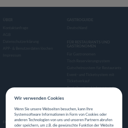
ÜBER
GASTROGUIDE
Kontaktanfrage
Deutschland
AGB
Datenschutzerklärung
FÜR RESTAURANTS UND
GASTRONOMEN
APP- & Benutzerdaten löschen
Für Gastronomen
Impressum
Tisch Reservierungsystem
Gutscheinsystem für Restaurants
Event- und Ticketsystem mit
Ticketverkauf
Bestellsystem Lieferung und
TakeAway
Wir verwenden Cookies
Webseiten für Restaurant
Eigene App für Restaurant
Wenn Sie unsere Webseiten besuchen, kann Ihre
Systemsoftware Informationen in Form von Cookies oder
anderen Technologien von uns und unseren Partnern abrufen
FOLGE UNS
oder speichern, um z.B. die gewünschte Funktion der Website