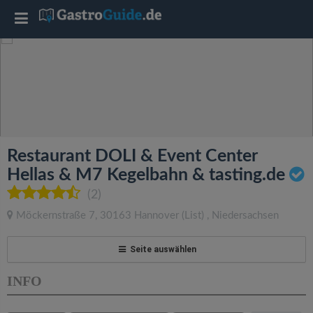
T
o
g
g
Restaurant DOLI & Event Center
l
Hellas & M7 Kegelbahn & tasting.de
(2)
e
Möckernstraße 7
,
30163
Hannover
(List)
,
Niedersachsen
n
Seite auswählen
a
INFO