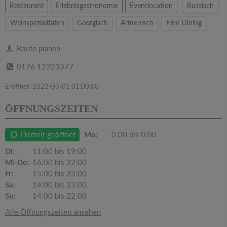
v
Restaurant
Erlebnisgastronomie
Eventlocation
Russisch
Weinspezialitäten
Georgisch
Armenisch
Fine Dining
i
Route planen
g
0176 12223377
a
Eröffnet: 2022-03-01 01:00:00
ÖFFNUNGSZEITEN
t
i
Derzeit geöffnet
Mo:
0:00 bis 0:00
Di:
11:00 bis 19:00
o
Mi-Do:
16:00 bis 22:00
Fr:
15:00 bis 23:00
Sa:
14:00 bis 23:00
n
So:
14:00 bis 22:00
Alle Öffnungszeiten ansehen