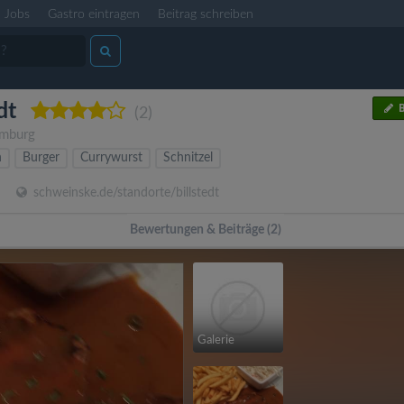
Jobs
Gastro eintragen
Beitrag schreiben
dt
B
(2)
mburg
h
Burger
Currywurst
Schnitzel
schweinske.de/standorte/billstedt
Bewertungen & Beiträge (2)
Galerie