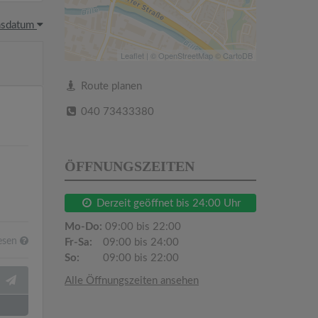
hsdatum
Leaflet
| ©
OpenStreetMap
©
CartoDB
Route planen
040 73433380
ÖFFNUNGSZEITEN
Derzeit geöffnet bis 24:00 Uhr
Mo-Do:
09:00 bis 22:00
esen
Fr-Sa:
09:00 bis 24:00
So:
09:00 bis 22:00
Alle Öffnungszeiten ansehen