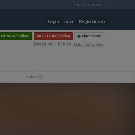
Für Gastronomen
Login
oder
Registrieren
eitrag schreiben
Foto hochladen
Abonnieren
Das ist mein Betrieb
Daten fehlerhaft?
Fotos (1)