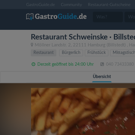
GastroGuide.de
Community
Restaurant-Gutscheine
Restaurant Schweinske · Billste
Möllner Landstr. 2
,
22111
Hamburg
(Billstedt)
,
Ha
Restaurant
Bürgerlich
Frühstück
Mittagstisc
Derzeit geöffnet bis 24:00 Uhr
040 73433380
Übersicht