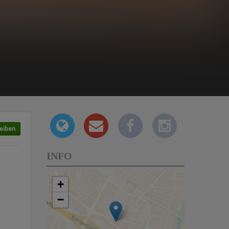
eiben
INFO
+
−