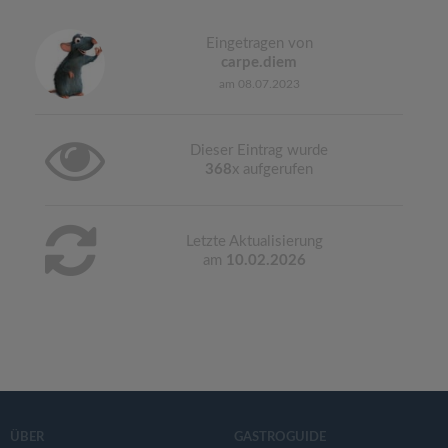
Eingetragen von
carpe.diem
am 08.07.2023
Dieser Eintrag wurde
368
x aufgerufen
Letzte Aktualisierung
am
10.02.2026
ÜBER
GASTROGUIDE