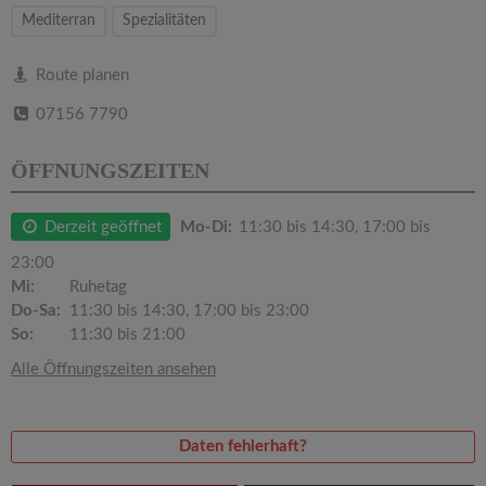
v
Mediterran
Spezialitäten
i
Route planen
07156 7790
g
ÖFFNUNGSZEITEN
a
Derzeit geöffnet
Mo-Di:
11:30 bis 14:30, 17:00 bis
t
23:00
Mi:
Ruhetag
i
Do-Sa:
11:30 bis 14:30, 17:00 bis 23:00
So:
11:30 bis 21:00
o
Alle Öffnungszeiten ansehen
n
Daten fehlerhaft?