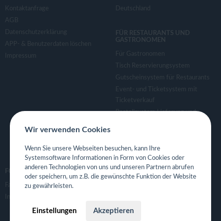
Kontaktanfrage
Deutschland
AGB
Datenschutzerklärung
FÜR RESTAURANTS UND
GASTRONOMEN
APP- & Benutzerdaten löschen
Für Gastronomen
Impressum
Tisch Reservierungsystem
Gutscheinsystem für Restaurants
Event- und Ticketsystem mit
Ticketverkauf
Bestellsystem Lieferung und
TakeAway
Wir verwenden Cookies
Webseiten für Restaurant
Eigene App für Restaurant
Wenn Sie unsere Webseiten besuchen, kann Ihre
Systemsoftware Informationen in Form von Cookies oder
anderen Technologien von uns und unseren Partnern abrufen
FOLGE UNS
oder speichern, um z.B. die gewünschte Funktion der Website
Facebook
zu gewährleisten.
Instagram
Einstellungen
Akzeptieren