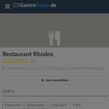
T
o
g
g
Restaurant Rhodos
l
(0)
Hinter dem Schloss 5
,
71254
Ditzingen
,
Baden-Württemberg
e
Seite auswählen
n
INFO
a
Restaurant
Vereinsheim
Griechisch
Fisch