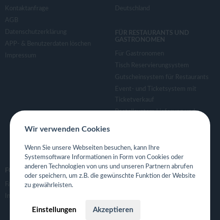
Kontaktanfrage
Deutschland
AGB
Datenschutzerklärung
FÜR RESTAURANTS UND
GASTRONOMEN
APP- & Benutzerdaten löschen
Für Gastronomen
Impressum
Tisch Reservierungsystem
Gutscheinsystem für Restaurants
Event- und Ticketsystem mit
Ticketverkauf
Bestellsystem Lieferung und
TakeAway
Wir verwenden Cookies
Webseiten für Restaurant
Eigene App für Restaurant
Wenn Sie unsere Webseiten besuchen, kann Ihre
Systemsoftware Informationen in Form von Cookies oder
anderen Technologien von uns und unseren Partnern abrufen
FOLGE UNS
oder speichern, um z.B. die gewünschte Funktion der Website
Facebook
zu gewährleisten.
Instagram
Einstellungen
Akzeptieren