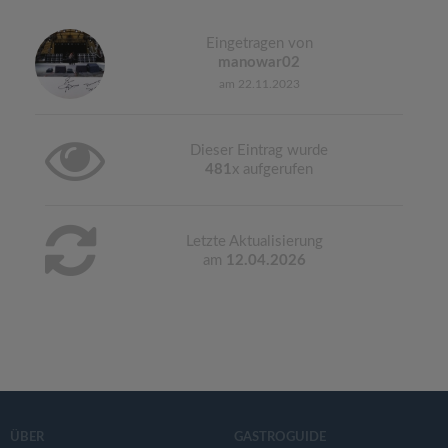
Eingetragen von
manowar02
am 22.11.2023
Dieser Eintrag wurde
481
x aufgerufen
Letzte Aktualisierung
am
12.04.2026
ÜBER
GASTROGUIDE