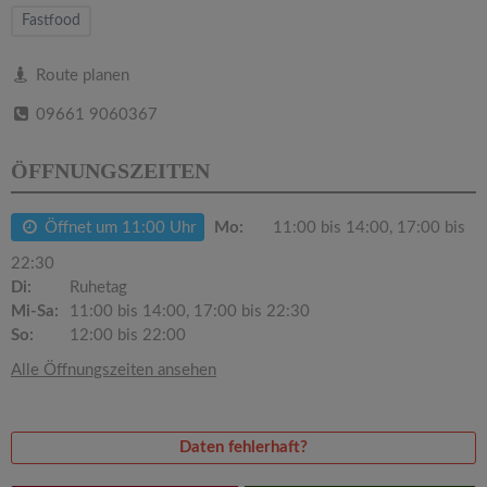
v
Fastfood
i
Route planen
09661 9060367
g
ÖFFNUNGSZEITEN
a
Öffnet um 11:00 Uhr
Mo:
11:00 bis 14:00, 17:00 bis
t
22:30
Di:
Ruhetag
i
Mi-Sa:
11:00 bis 14:00, 17:00 bis 22:30
So:
12:00 bis 22:00
o
Alle Öffnungszeiten ansehen
n
Daten fehlerhaft?