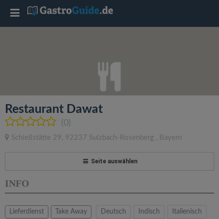
T
o
g
g
Restaurant Dawat
l
(0)
Schießstätte 29
,
92237
Sulzbach-Rosenberg
,
Bayern
e
Seite auswählen
n
INFO
a
Lieferdienst
Take Away
Deutsch
Indisch
Italienisch