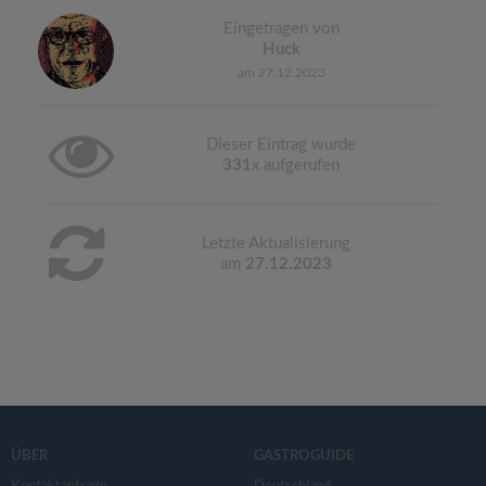
Eingetragen von
Huck
am 27.12.2023
Dieser Eintrag wurde
331
x aufgerufen
Letzte Aktualisierung
am
27.12.2023
ÜBER
GASTROGUIDE