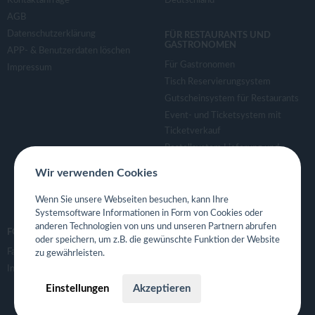
Kontaktanfrage
Deutschland
AGB
Datenschutzerklärung
FÜR RESTAURANTS UND
GASTRONOMEN
APP- & Benutzerdaten löschen
Für Gastronomen
Impressum
Tisch Reservierungsystem
Gutscheinsystem für Restaurants
Event- und Ticketsystem mit
Ticketverkauf
Bestellsystem Lieferung und
TakeAway
Wir verwenden Cookies
Webseiten für Restaurant
Eigene App für Restaurant
Wenn Sie unsere Webseiten besuchen, kann Ihre
Systemsoftware Informationen in Form von Cookies oder
anderen Technologien von uns und unseren Partnern abrufen
FOLGE UNS
oder speichern, um z.B. die gewünschte Funktion der Website
Facebook
zu gewährleisten.
Instagram
Einstellungen
Akzeptieren