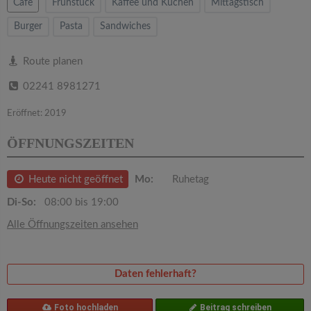
v
Cafe
Frühstück
Kaffee und Kuchen
Mittagstisch
Burger
Pasta
Sandwiches
i
Route planen
g
02241 8981271
a
Eröffnet: 2019
ÖFFNUNGSZEITEN
t
Heute nicht geöffnet
Mo:
Ruhetag
i
Di-So:
08:00 bis 19:00
o
Alle Öffnungszeiten ansehen
n
Daten fehlerhaft?
Foto hochladen
Beitrag schreiben