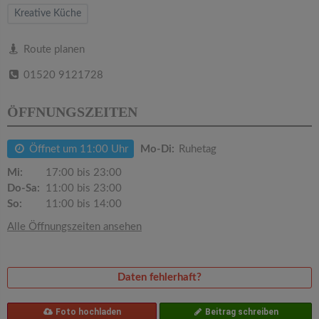
v
Kreative Küche
i
Route planen
01520 9121728
g
ÖFFNUNGSZEITEN
a
Öffnet um 11:00 Uhr
Mo-Di:
Ruhetag
t
Mi:
17:00 bis 23:00
Do-Sa:
11:00 bis 23:00
i
So:
11:00 bis 14:00
Alle Öffnungszeiten ansehen
o
n
Daten fehlerhaft?
Foto hochladen
Beitrag schreiben