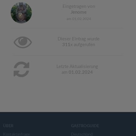
Eingetragen von
Jenome
am 01.02.2024
Dieser Eintrag wurde
311
x aufgerufen
Letzte Aktualisierung
am
01.02.2024
ÜBER
GASTROGUIDE
Kontaktanfrage
Deutschland