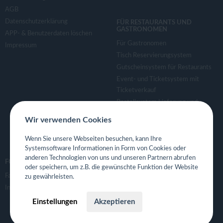
AGB
Datenschutzerklärung
FÜR RESTAURANTS UND
GASTRONOMEN
APP- & Benutzerdaten löschen
Für Gastronomen
Impressum
Tisch Reservierungsystem
Gutscheinsystem für Restaurants
Event- und Ticketsystem mit
Ticketverkauf
Bestellsystem Lieferung und
TakeAway
Wir verwenden Cookies
Webseiten für Restaurant
Eigene App für Restaurant
Wenn Sie unsere Webseiten besuchen, kann Ihre
Systemsoftware Informationen in Form von Cookies oder
anderen Technologien von uns und unseren Partnern abrufen
FOLGE UNS
oder speichern, um z.B. die gewünschte Funktion der Website
Facebook
zu gewährleisten.
Instagram
Einstellungen
Akzeptieren