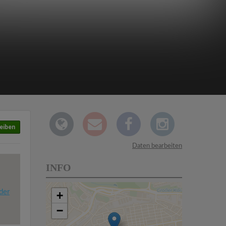
eiben
Daten bearbeiten
INFO
der
+
−