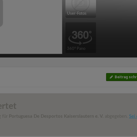
User-Fotos
360° Pano
Beitrag schr
rtet
g für
Portuguesa De Desportos Kaiserslautern e. V.
abgegeben.
Sei 