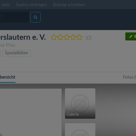
Jobs
Gastro eintragen
Beitrag schreiben
slautern e. V.
B
(0)
nd-Pfalz
Spezialitäten
bersicht
Fotos (
Galerie