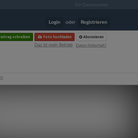
Für Gastronomen
Login
oder
Registrieren
eitrag schreiben
Foto hochladen
Abonnieren
Das ist mein Betrieb
Daten fehlerhaft?
0)