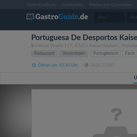
GastroGuide.de
Community
Restaurant-Gutscheine
Portuguesa De Desportos Kaiser
Pariser Straße 117
,
67655
Kaiserslautern
,
Rheinla
Restaurant
Vereinsheim
Portugiesisch
Fisch
Öffnet um 10:30 Uhr
0631 21520
Ü