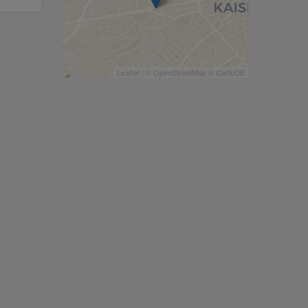
Leaflet
| ©
OpenStreetMap
©
CartoDB