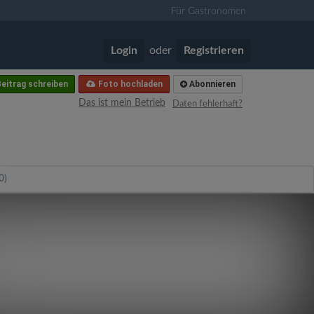
Für Gastronomen
Login
oder
Registrieren
eitrag schreiben
Foto hochladen
Abonnieren
Das ist mein Betrieb
Daten fehlerhaft?
0)