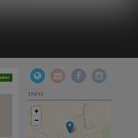
eiben
INFO
+
−