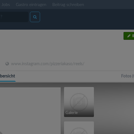
Jobs
Gastro eintragen
Beitrag schreiben
B
www.instagram.com/pizzeriakaso/reels/
bersicht
Fotos (
Galerie