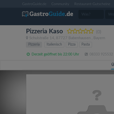
GastroGuide.de
Community
Restaurant-Gutscheine
Pizzeria Kaso
(0)
Schulstraße 14
,
87727
Babenhausen
,
Bayern
Pizzeria
Italienisch
Pizza
Pasta
Derzeit geöffnet bis 22:00 Uhr
08333 925532
Ü