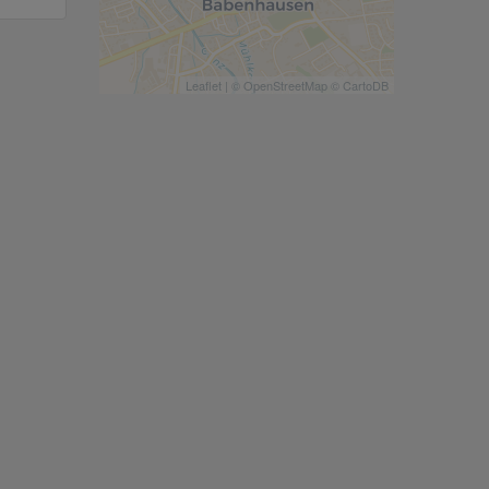
Leaflet
| ©
OpenStreetMap
©
CartoDB