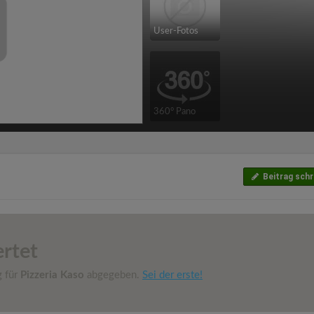
User-Fotos
360° Pano
Beitrag schr
rtet
g für
Pizzeria Kaso
abgegeben.
Sei der erste!