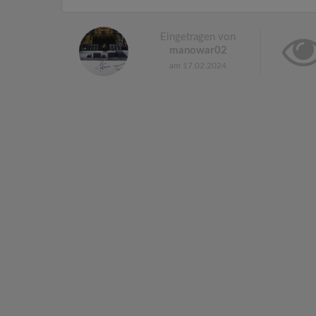
Eingetragen von
manowar02
am 17.02.2024