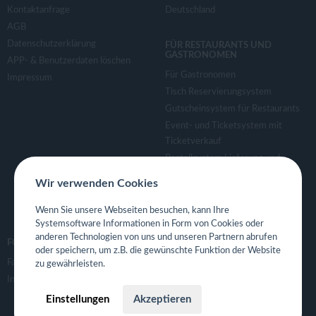
Kontaktanfrage
Deutschland
AGB
Datenschutzerklärung
FÜR RESTAURANTS UND
GASTRONOMEN
APP- & Benutzerdaten löschen
Für Gastronomen
Impressum
Tisch Reservierungsystem
Gutscheinsystem für Restaurants
Event- und Ticketsystem mit
Ticketverkauf
Bestellsystem Lieferung und
TakeAway
Wir verwenden Cookies
Webseiten für Restaurant
Eigene App für Restaurant
Wenn Sie unsere Webseiten besuchen, kann Ihre
Systemsoftware Informationen in Form von Cookies oder
anderen Technologien von uns und unseren Partnern abrufen
FOLGE UNS
oder speichern, um z.B. die gewünschte Funktion der Website
Facebook
zu gewährleisten.
Instagram
Einstellungen
Akzeptieren