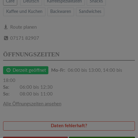
v
Cafe
Deutsch
Kaffeespezialitäten
Snacks
Kaffee und Kuchen
Backwaren
Sandwiches
i
Route planen
g
07171 82907
a
ÖFFNUNGSZEITEN
t
Derzeit geöffnet
Mo-Fr:
06:00 bis 13:00, 14:00 bis
18:00
i
Sa:
06:00 bis 12:30
So:
08:00 bis 11:00
o
Alle Öffnungszeiten ansehen
n
Daten fehlerhaft?