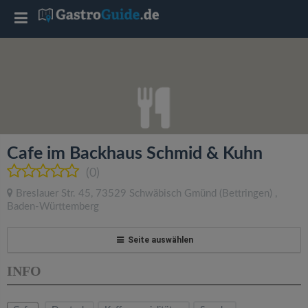
T
o
g
g
Cafe im Backhaus Schmid & Kuhn
l
(0)
Breslauer Str. 45
,
73529
Schwäbisch Gmünd
(Bettringen)
,
e
Baden-Württemberg
n
Seite auswählen
INFO
a