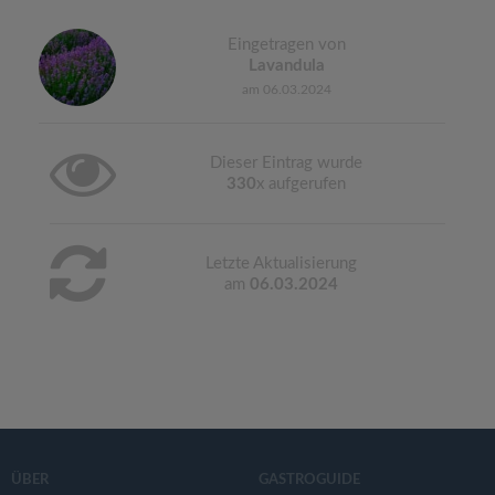
Eingetragen von
Lavandula
am 06.03.2024
Dieser Eintrag wurde
330
x aufgerufen
Letzte Aktualisierung
am
06.03.2024
ÜBER
GASTROGUIDE