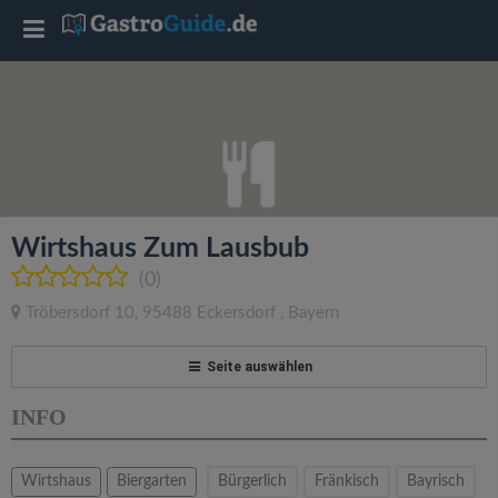
T
o
g
g
Wirtshaus Zum Lausbub
l
(0)
Tröbersdorf 10
,
95488
Eckersdorf
,
Bayern
e
Seite auswählen
n
INFO
a
Wirtshaus
Biergarten
Bürgerlich
Fränkisch
Bayrisch