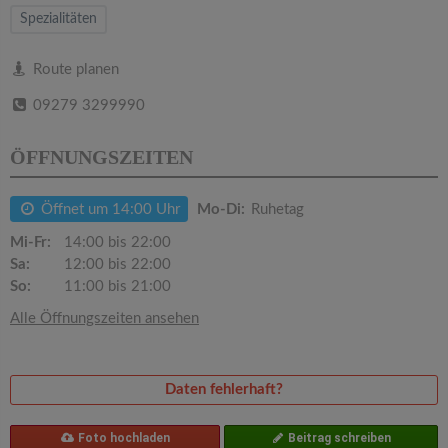
v
Spezialitäten
i
Route planen
09279 3299990
g
ÖFFNUNGSZEITEN
a
Öffnet um 14:00 Uhr
Mo-Di:
Ruhetag
t
Mi-Fr:
14:00 bis 22:00
Sa:
12:00 bis 22:00
i
So:
11:00 bis 21:00
Alle Öffnungszeiten ansehen
o
n
Daten fehlerhaft?
Foto hochladen
Beitrag schreiben