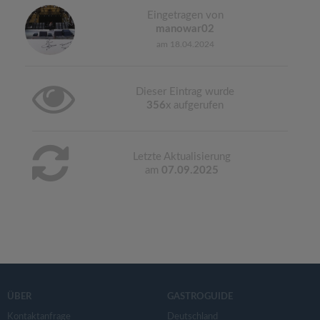
Eingetragen von
manowar02
am 18.04.2024
Dieser Eintrag wurde
356
x aufgerufen
Letzte Aktualisierung
am
07.09.2025
ÜBER
GASTROGUIDE
Kontaktanfrage
Deutschland