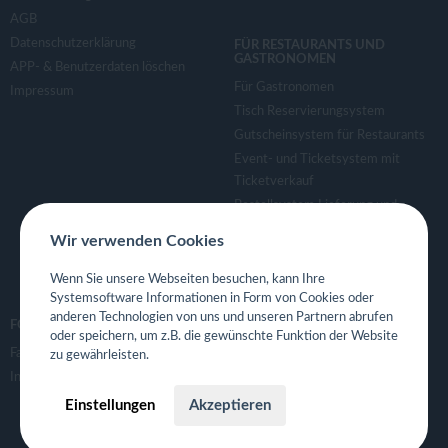
AGB
Datenschutzerklärung
FÜR RESTAURANTS UND
GASTRONOMEN
APP- & Benutzerdaten löschen
Für Gastronomen
Impressum
Tisch Reservierungsystem
Gutscheinsystem für Restaurants
Event- und Ticketsystem mit
Ticketverkauf
Bestellsystem Lieferung und
TakeAway
Wir verwenden Cookies
Webseiten für Restaurant
Eigene App für Restaurant
Wenn Sie unsere Webseiten besuchen, kann Ihre
Systemsoftware Informationen in Form von Cookies oder
anderen Technologien von uns und unseren Partnern abrufen
FOLGE UNS
oder speichern, um z.B. die gewünschte Funktion der Website
Facebook
zu gewährleisten.
Instagram
Einstellungen
Akzeptieren