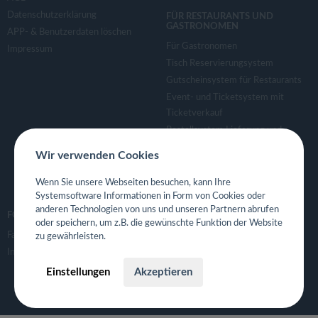
Datenschutzerklärung
FÜR RESTAURANTS UND
GASTRONOMEN
APP- & Benutzerdaten löschen
Für Gastronomen
Impressum
Tisch Reservierungsystem
Gutscheinsystem für Restaurants
Event- und Ticketsystem mit
Ticketverkauf
Bestellsystem Lieferung und
TakeAway
Wir verwenden Cookies
Webseiten für Restaurant
Eigene App für Restaurant
Wenn Sie unsere Webseiten besuchen, kann Ihre
Systemsoftware Informationen in Form von Cookies oder
anderen Technologien von uns und unseren Partnern abrufen
FOLGE UNS
oder speichern, um z.B. die gewünschte Funktion der Website
Facebook
zu gewährleisten.
Instagram
Einstellungen
Akzeptieren