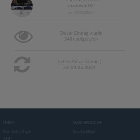
manowar02
am 09.05.2024
Dieser Eintrag wurde
348
x aufgerufen
Letzte Aktualisierung
am
09.05.2024
ÜBER
GASTROGUIDE
Kontaktanfrage
Deutschland
AGB