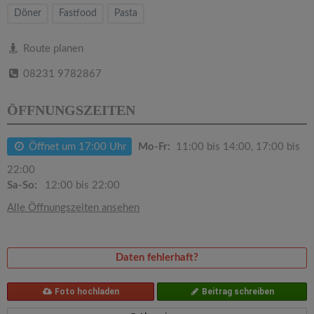
v
Döner
Fastfood
Pasta
i
Route planen
08231 9782867
g
ÖFFNUNGSZEITEN
a
Öffnet um 17:00 Uhr
Mo-Fr:
11:00 bis 14:00, 17:00 bis
t
22:00
Sa-So:
12:00 bis 22:00
i
Alle Öffnungszeiten ansehen
o
Daten fehlerhaft?
n
Foto hochladen
Beitrag schreiben