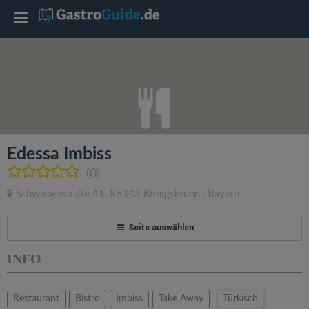
T
o
g
g
Edessa Imbiss
l
(0)
Schwabenstraße 41
,
86343
Königsbrunn
,
Bayern
e
Seite auswählen
n
INFO
a
Restaurant
Bistro
Imbiss
Take Away
Türkisch