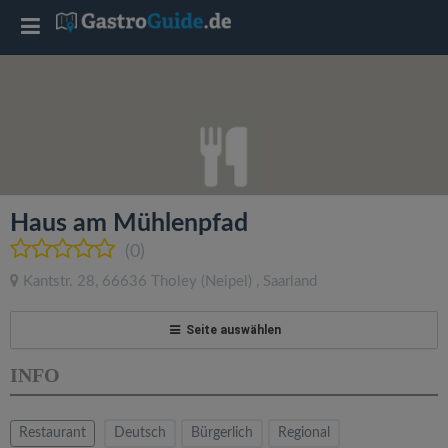
T
o
g
g
Haus am Mühlenpfad
l
(0)
Kantstr. 28
,
66636
Tholey
(Neipel)
,
Saarland
e
Seite auswählen
n
INFO
a
Restaurant
Deutsch
Bürgerlich
Regional