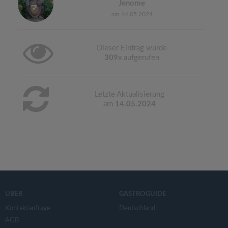
Jenome
am 14.05.2024
Dieser Eintrag wurde
309
x aufgerufen
Letzte Aktualisierung
am
14.05.2024
ÜBER
GASTROGUIDE
Kontaktanfrage
Deutschland
AGB