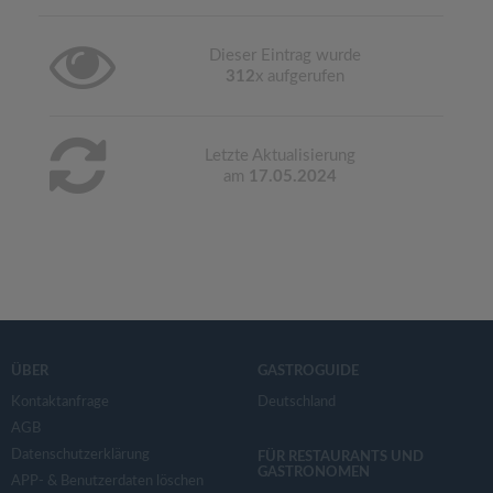
Dieser Eintrag wurde
312
x aufgerufen
Letzte Aktualisierung
am
17.05.2024
ÜBER
GASTROGUIDE
Kontaktanfrage
Deutschland
AGB
Datenschutzerklärung
FÜR RESTAURANTS UND
GASTRONOMEN
APP- & Benutzerdaten löschen