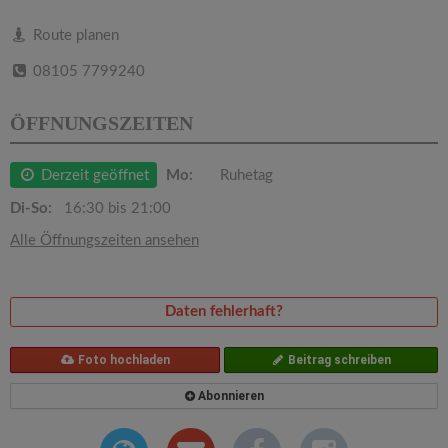
v
Route planen
i
08105 7799240
g
ÖFFNUNGSZEITEN
a
Derzeit geöffnet
Mo:
Ruhetag
Di-So:
16:30 bis 21:00
t
Alle Öffnungszeiten ansehen
i
Daten fehlerhaft?
o
Foto hochladen
Beitrag schreiben
n
Abonnieren