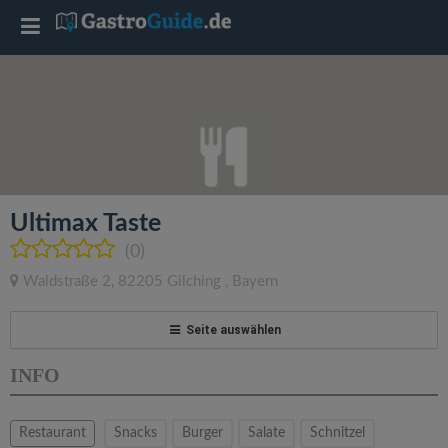
T
o
g
g
Ultimax Taste
l
(0)
Waldstraße 2
,
82205
Gilching
,
Bayern
e
Seite auswählen
n
INFO
a
Restaurant
Snacks
Burger
Salate
Schnitzel