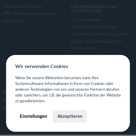
Datenschutzerklärung
FÜR RESTAURANTS UND
GASTRONOMEN
APP- & Benutzerdaten löschen
Für Gastronomen
Impressum
Tisch Reservierungsystem
Gutscheinsystem für Restaurants
Event- und Ticketsystem mit
Ticketverkauf
Bestellsystem Lieferung und
TakeAway
Wir verwenden Cookies
Webseiten für Restaurant
Eigene App für Restaurant
Wenn Sie unsere Webseiten besuchen, kann Ihre
Systemsoftware Informationen in Form von Cookies oder
anderen Technologien von uns und unseren Partnern abrufen
FOLGE UNS
oder speichern, um z.B. die gewünschte Funktion der Website
Facebook
zu gewährleisten.
Instagram
Einstellungen
Akzeptieren