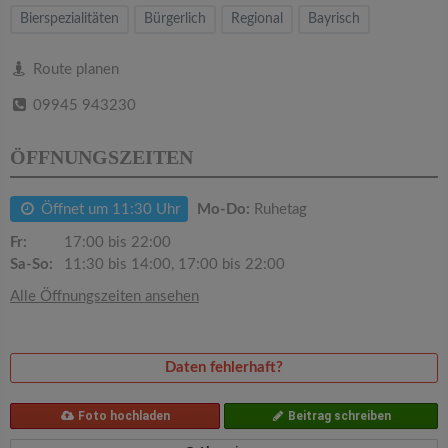
v
Bierspezialitäten
Bürgerlich
Regional
Bayrisch
i
Route planen
09945 943230
g
ÖFFNUNGSZEITEN
a
Öffnet um 11:30 Uhr
Mo-Do:
Ruhetag
t
Fr:
17:00 bis 22:00
Sa-So:
11:30 bis 14:00, 17:00 bis 22:00
i
Alle Öffnungszeiten ansehen
o
Daten fehlerhaft?
n
Foto hochladen
Beitrag schreiben