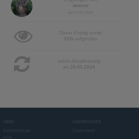
Jenome
am 27.05.2024
Dieser Eintrag wurde
335
x aufgerufen
Letzte Aktualisierung
am
28.05.2024
ÜBER
GASTROGUIDE
Kontaktanfrage
Deutschland
AGB