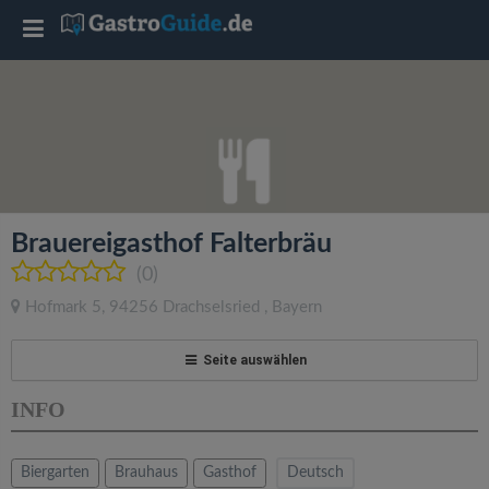
T
o
g
g
Brauereigasthof Falterbräu
l
(0)
Hofmark 5
,
94256
Drachselsried
,
Bayern
e
Seite auswählen
n
INFO
a
Biergarten
Brauhaus
Gasthof
Deutsch