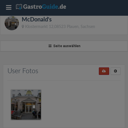
T
McDonald's
o
Klostermarkt 12,08523 Plauen, Sachsen
g
Seite auswählen
g
l
User Fotos
e
n
a