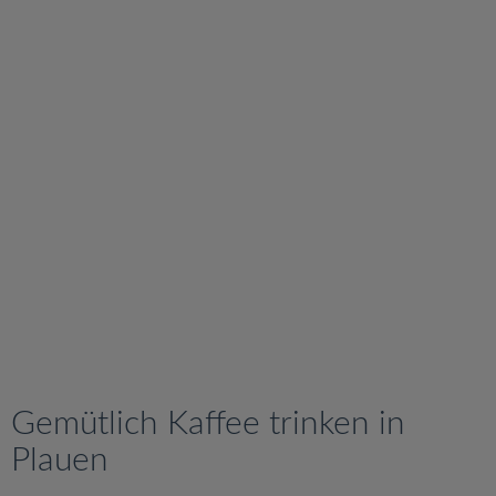
v
i
g
a
t
i
o
n
Gemütlich Kaffee trinken in
Plauen