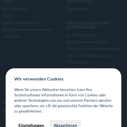
ÜBER
GASTROGUIDE
Kontaktanfrage
Deutschland
AGB
Datenschutzerklärung
FÜR RESTAURANTS UND
GASTRONOMEN
APP- & Benutzerdaten löschen
Für Gastronomen
Impressum
Tisch Reservierungsystem
Gutscheinsystem für Restaurants
Event- und Ticketsystem mit
Ticketverkauf
Bestellsystem Lieferung und
TakeAway
Wir verwenden Cookies
Webseiten für Restaurant
Eigene App für Restaurant
Wenn Sie unsere Webseiten besuchen, kann Ihre
Systemsoftware Informationen in Form von Cookies oder
anderen Technologien von uns und unseren Partnern abrufen
FOLGE UNS
oder speichern, um z.B. die gewünschte Funktion der Website
Facebook
zu gewährleisten.
Instagram
Einstellungen
Akzeptieren