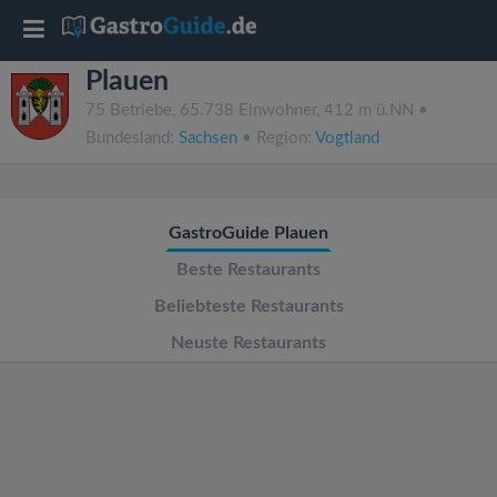
T
Plauen
o
75 Betriebe, 65.738 Einwohner, 412 m ü.NN •
Bundesland:
Sachsen
• Region:
Vogtland
g
g
GastroGuide Plauen
l
Beste Restaurants
Beliebteste Restaurants
e
Neuste Restaurants
n
a