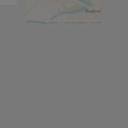
Leaflet
| ©
OpenStreetMap
©
CartoDB