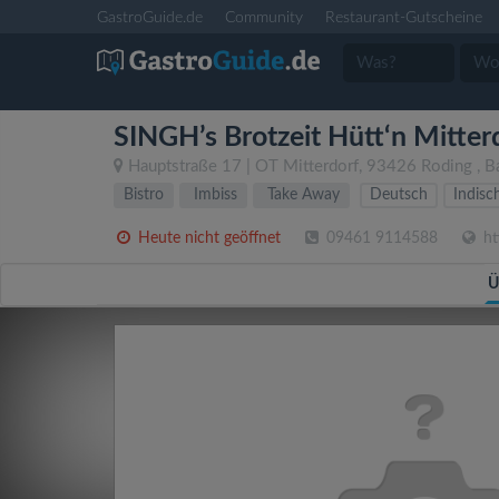
GastroGuide.de
Community
Restaurant-Gutscheine
SINGH’s Brotzeit Hütt‘n Mitter
Hauptstraße 17 | OT Mitterdorf
,
93426
Roding
,
B
Bistro
Imbiss
Take Away
Deutsch
Indisc
Heute nicht geöffnet
09461 9114588
ht
Ü