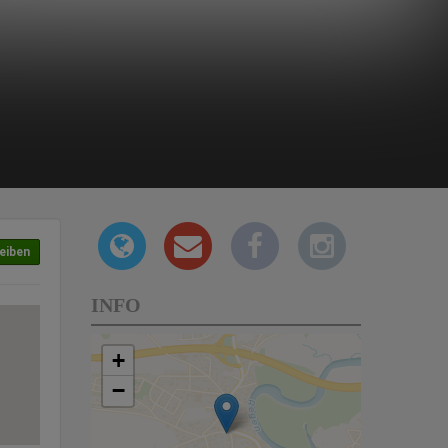
eiben
INFO
+
−