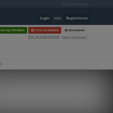
Für Gastronomen
Login
oder
Registrieren
eitrag schreiben
Foto hochladen
Abonnieren
Das ist mein Betrieb
Daten fehlerhaft?
0)