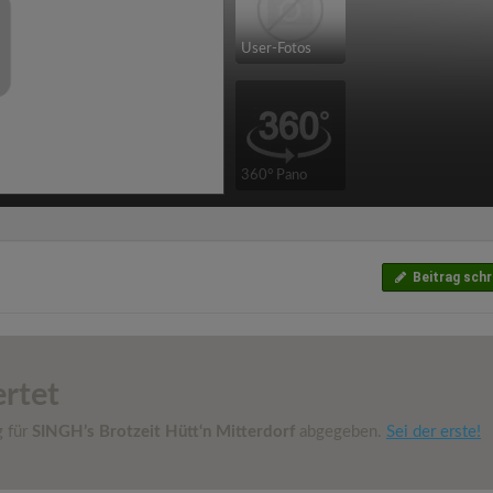
User-Fotos
360° Pano
Beitrag schr
rtet
g für
SINGH’s Brotzeit Hütt‘n Mitterdorf
abgegeben.
Sei der erste!