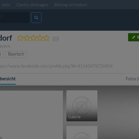
Jobs
Gastro eintragen
Beitrag schreiben
dorf
B
(0)
ayern
h
Bayrisch
tps://www.facebook.com/profile.php?id=61561478726854
bersicht
Fotos (
Galerie