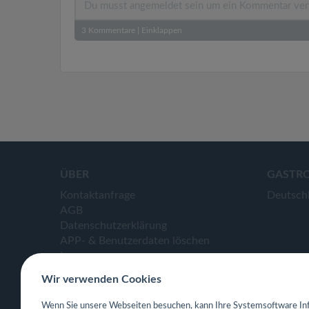
3
Kommentare
|
Einklappen
ÜBER
GASTR
Kontaktanfrage
Deutsch
AGB
Datenschutzerklärung
APP- & Benutzerdaten löschen
Impressum
Wir verwenden Cookies
Wenn Sie unsere Webseiten besuchen, kann Ihre Systemsoftware Inf