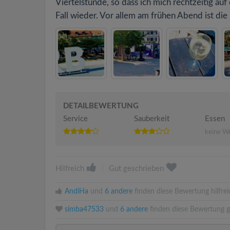
Viertelstunde, so dass ich mich rechtzeitig a
Fall wieder. Vor allem am frühen Abend ist die
DETAILBEWERTUNG
Service
Sauberkeit
Essen
keine W
Hilfreich
|
Gut geschrieben
AndiHa
und
6 andere
finden diese Bewertung hilfrei
simba47533
und
6 andere
finden diese Bewertung g