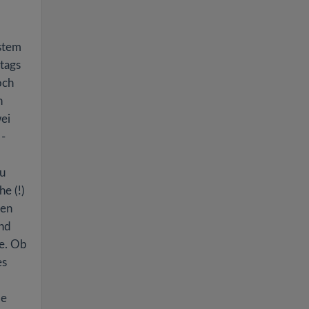
estem
ntags
och
n
ei
 -
zu
e (!)
ben
end
e. Ob
es
le