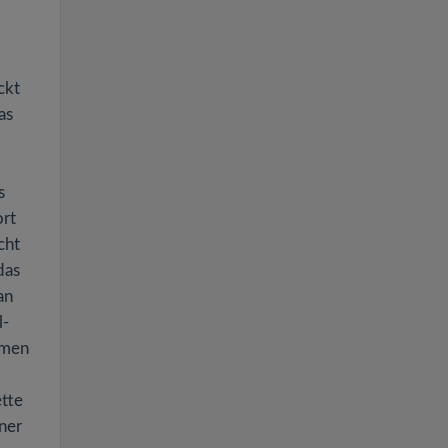
ckt
as
s
ort
cht
das
an
l-
mmen
ette
ner