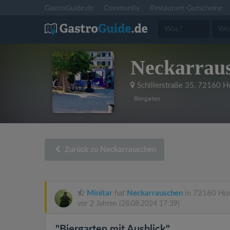
GastroGuide.de
Community
Restaurant-Gutscheine
Neckarrau
Schillerstraße 35
,
72160 Ho
Biergarten
Zurück zu Neckarrauschen
Minitar
hat
Neckarrauschen
in 72160 Hor
vor 2 Jahren
(28.08.2024 17:39)
"Biergarten mit Ausblick"