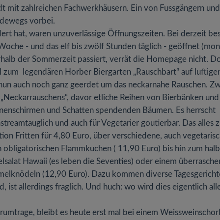
adt mit zahlreichen Fachwerkhäusern. Ein von Fussgängern und
adewegs vorbei.
ert hat, waren unzuverlässige Öffnungszeiten. Bei derzeit b
Woche - und das elf bis zwölf Stunden täglich - geöffnet (mo
halb der Sommerzeit passiert, verrät die Homepage nicht. D
l zum legendären Horber Biergarten „Rauschbart“ auf luftige
nun auch noch ganz geerdet um das neckarnahe Rauschen. Zw
 „Neckarrauschens“, davor etliche Reihen von Bierbänken und
onnenschirmen und Schatten spendenden Bäumen. Es herrscht
treamtauglich und auch für Vegetarier goutierbar. Das alles 
ion Fritten für 4,80 Euro, über verschiedene, auch vegetarisch
n obligatorischen Flammkuchen ( 11,90 Euro) bis hin zum hal
lsalat Hawaii (es leben die Seventies) oder einem überrasch
melknödeln (12,90 Euro). Dazu kommen diverse Tagesgericht
 ist allerdings fraglich. Und huch: wo wird dies eigentlich all
rumtrage, bleibt es heute erst mal bei einem Weissweinschor