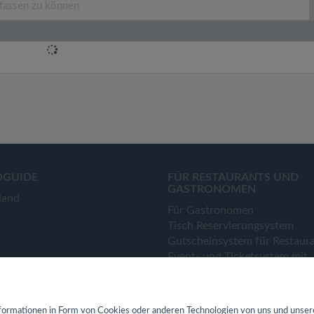
OGUIDE
FÜR RESTAURANTS UND
GASTRONOMEN
land
Für Gastronomen
Tisch Reservierungsystem
Gutscheinsystem für Restaur
Event- und Ticketsystem mit
Ticketverkauf
Bestellsystem Lieferung und
TakeAway
ormationen in Form von Cookies oder anderen Technologien von uns und unser