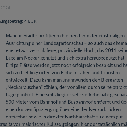
.2024
ungsbetrag:
4 EUR
Manche Städte profitieren bleibend von der einstmaligen
Ausrichtung einer Landesgartenschau – so auch das ehema
eher etwas verschlafene, provinzielle Horb, das 2011 sein
Lage am Neckar genutzt und sich extra herausgeputzt hat.
Einige Plätze werden jetzt noch erfolgreich bespielt und 
sich zu Lieblingsorten von Einheimischen und Touristen
entwickelt. Dazu kann man unumwunden den Biergarten
„Neckarrauschen“ zählen, der vor allem durch seine attrakt
Lage punktet. Einerseits liegt er sehr verkehrsnah: geschät
500 Meter vom Bahnhof und Busbahnhof entfernt und üb
einen kurzen Spaziergang über eine der Neckarbrücken
erreichbar, sowie in direkter Nachbarschaft zu einem gut
rseits vor malerischer Kulisse gelegen: hier der tatsächlich m