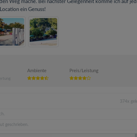
uf den Weg mache. Bei nächster Gelegenheit komme ich auf je
 Location ein Genuss!
Ambiente
Preis/Leistung
ertung
374x gel
ch.
ut geschrieben.