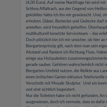
(4,00 Euro). Auf meine Nachfrage hin wird mir
Schloss Affaltrach, aus der Gegend von Heilbr
gekühlter hätte ich ihn mir gewünscht. Und, oh
erhoben. Gläser, Bestecke und Gedecke darf ma
anstellen, wird freundlich geholfen. Überhaup
multikulturell besetzte Serviceteam – das erle
Doch plötzlich bin ich mir unsicher, ob hier 
Biergartenprinzip gilt, nach dem man sein eig
Abstand und flaniere ich Richtung Fluss. Haben
einige aus Holzpaletten zusammengezimmerte L
gerade sauber. Gehören wahrscheinlich nicht m
Biergarten-Umfeld nutzen, die Relikte aus La
einen britischen Garten inklusive Telefonzell
Verschnitt mit Mosaik-Skulptur. Und ein bee
und sind sichtlich begeistert.
Nur die Toiletten habe ich nicht gefunden. An 
ausgewiesen, doch ich vermute, dass es dafür e