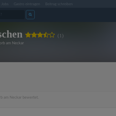
Jobs
Gastro eintragen
Beitrag schreiben
schen
(1)
rb am Neckar
b am Neckar bewertet.