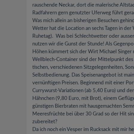
rauschende Neckar, dort die malerische Altst
Radfahrern gern genutzter Uferweg führt ger
Was mich allein an bisherigen Besuchen gehind
Wetter hat die Location an sechs Tagen in der 
Ruhetag). Was bei Schlechtwetter oder ausser
nutzen wir die Gunst der Stunde! Als Gegenpo
Höhen kümmert sich der Wirt Michael Singer 
Wellblech-Container sind der Mittelpunkt des
tischen, verschiedenen Sitzgelegenheiten, S
Selbstbedienung. Das Speisenangebot ist mains
vernünftigen Preisen. Beginnend mit einer Port
Currywurst-Variationen (ab 5,40 Euro) und de
Hähnchen (9,80 Euro, mit Brot), einem Geflüge
günstigen Bierbraten mit hausgemachten Sem
Meeresfrüchte bei über 30 Grad so der Hit sind,
zubereitet?
Da ich noch ein Vesper im Rucksack mit mir he