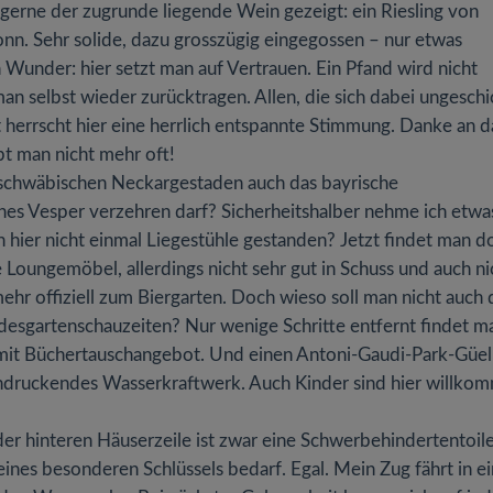
 gerne der zugrunde liegende Wein gezeigt: ein Riesling von
onn. Sehr solide, dazu grosszügig eingegossen – nur etwas
 Wunder: hier setzt man auf Vertrauen. Ein Pfand wird nicht
n selbst wieder zurücktragen. Allen, die sich dabei ungeschi
t herrscht hier eine herrlich entspannte Stimmung. Danke an d
bt man nicht mehr oft!
an schwäbischen Neckargestaden auch das bayrische
enes Vesper verzehren darf? Sicherheitshalber nehme ich etwa
 hier nicht einmal Liegestühle gestanden? Jetzt findet man d
oungemöbel, allerdings nicht sehr gut in Schuss und auch ni
ehr offiziell zum Biergarten. Doch wieso soll man nicht auch 
ndesgartenschauzeiten? Nur wenige Schritte entfernt findet m
e mit Büchertauschangebot. Und einen Antoni-Gaudi-Park-Güel
indruckendes Wasserkraftwerk. Auch Kinder sind hier willko
der hinteren Häuserzeile ist zwar eine Schwerbehindertentoil
ines besonderen Schlüssels bedarf. Egal. Mein Zug fährt in ei