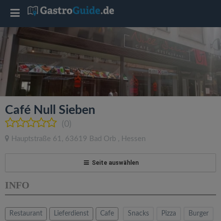
T
o
g
g
Café Null Sieben
l
(0)
Hauptstraße 61
,
63619
Bad Orb
,
Hessen
e
Seite auswählen
n
INFO
a
Restaurant
Lieferdienst
Cafe
Snacks
Pizza
Burger