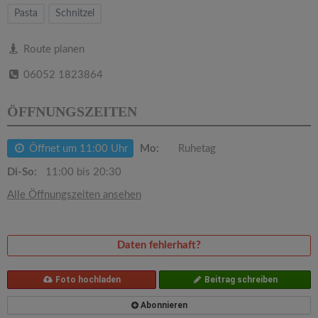
v
Pasta
Schnitzel
i
Route planen
06052 1823864
g
ÖFFNUNGSZEITEN
a
Öffnet um 11:00 Uhr
Mo:
Ruhetag
t
Di-So:
11:00 bis 20:30
i
Alle Öffnungszeiten ansehen
o
Daten fehlerhaft?
n
Foto hochladen
Beitrag schreiben
Abonnieren