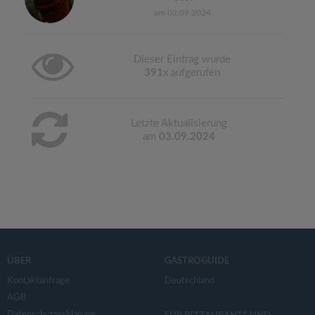
am 02.09.2024
Dieser Eintrag wurde
391
x aufgerufen
Letzte Aktualisierung
am
03.09.2024
ÜBER
GASTROGUIDE
Kontaktanfrage
Deutschland
AGB
Datenschutzerklärung