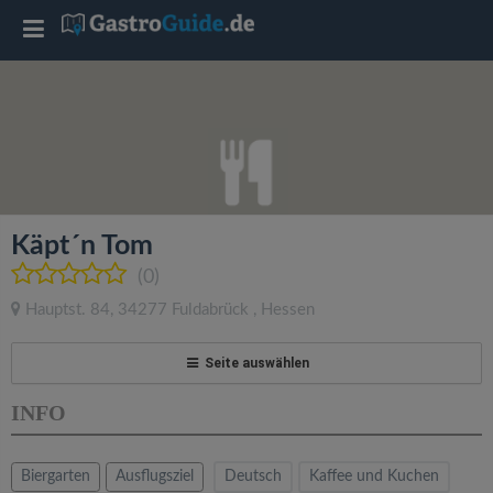
T
o
g
g
Käpt´n Tom
l
(0)
Hauptst. 84
,
34277
Fuldabrück
,
Hessen
e
Seite auswählen
n
INFO
a
Biergarten
Ausflugsziel
Deutsch
Kaffee und Kuchen