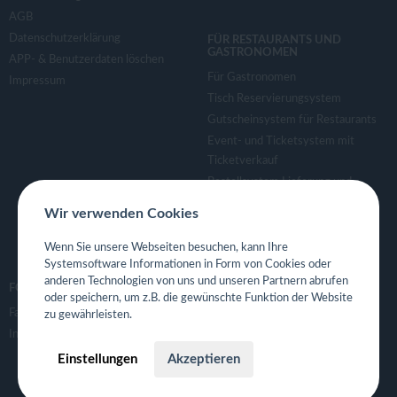
AGB
Datenschutzerklärung
FÜR RESTAURANTS UND
GASTRONOMEN
APP- & Benutzerdaten löschen
Für Gastronomen
Impressum
Tisch Reservierungsystem
Gutscheinsystem für Restaurants
Event- und Ticketsystem mit
Ticketverkauf
Bestellsystem Lieferung und
TakeAway
Wir verwenden Cookies
Webseiten für Restaurant
Eigene App für Restaurant
Wenn Sie unsere Webseiten besuchen, kann Ihre
Systemsoftware Informationen in Form von Cookies oder
anderen Technologien von uns und unseren Partnern abrufen
FOLGE UNS
oder speichern, um z.B. die gewünschte Funktion der Website
Facebook
zu gewährleisten.
Instagram
Einstellungen
Akzeptieren