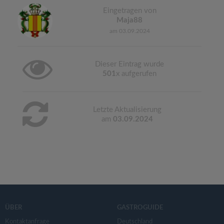
Eingetragen von
Maja88
am 03.09.2024
Dieser Eintrag wurde
501
x aufgerufen
Letzte Aktualisierung
am
03.09.2024
ÜBER
GASTROGUIDE
Kontaktanfrage
Deutschland