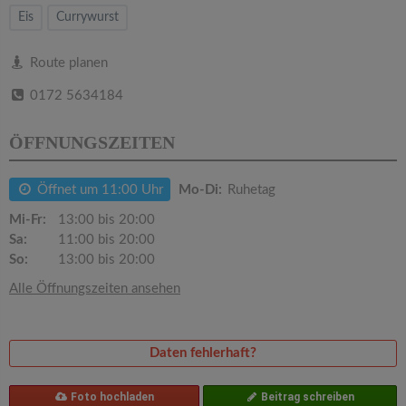
v
Eis
Currywurst
i
Route planen
0172 5634184
g
ÖFFNUNGSZEITEN
a
Öffnet um 11:00 Uhr
Mo-Di:
Ruhetag
t
Mi-Fr:
13:00 bis 20:00
Sa:
11:00 bis 20:00
i
So:
13:00 bis 20:00
Alle Öffnungszeiten ansehen
o
n
Daten fehlerhaft?
Foto hochladen
Beitrag schreiben