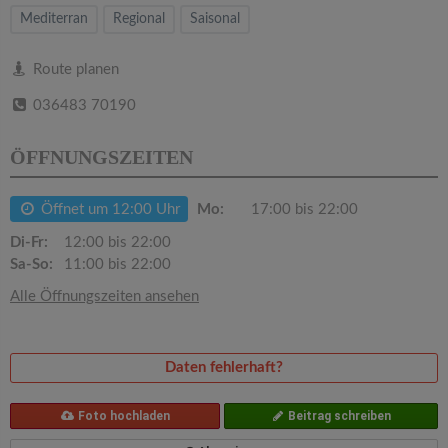
v
Mediterran
Regional
Saisonal
i
Route planen
036483 70190
g
ÖFFNUNGSZEITEN
a
Öffnet um 12:00 Uhr
Mo:
17:00 bis 22:00
t
Di-Fr:
12:00 bis 22:00
Sa-So:
11:00 bis 22:00
i
Alle Öffnungszeiten ansehen
o
Daten fehlerhaft?
n
Foto hochladen
Beitrag schreiben