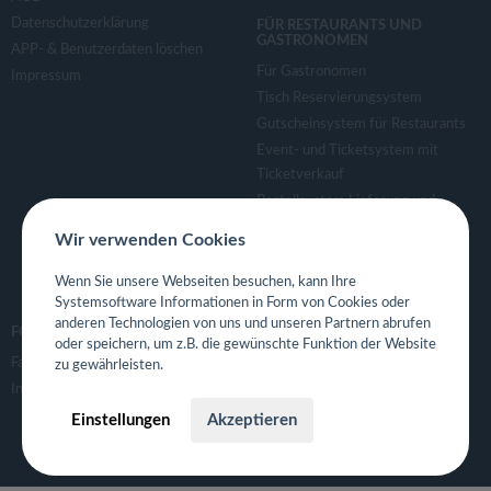
Datenschutzerklärung
FÜR RESTAURANTS UND
GASTRONOMEN
APP- & Benutzerdaten löschen
Für Gastronomen
Impressum
Tisch Reservierungsystem
Gutscheinsystem für Restaurants
Event- und Ticketsystem mit
Ticketverkauf
Bestellsystem Lieferung und
TakeAway
Wir verwenden Cookies
Webseiten für Restaurant
Eigene App für Restaurant
Wenn Sie unsere Webseiten besuchen, kann Ihre
Systemsoftware Informationen in Form von Cookies oder
anderen Technologien von uns und unseren Partnern abrufen
FOLGE UNS
oder speichern, um z.B. die gewünschte Funktion der Website
Facebook
zu gewährleisten.
Instagram
Einstellungen
Akzeptieren