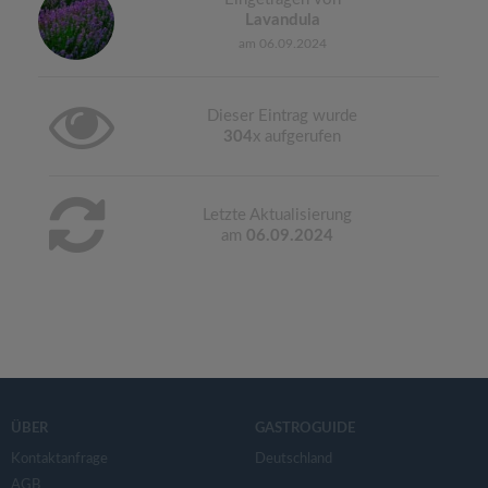
Lavandula
am 06.09.2024
Dieser Eintrag wurde
304
x aufgerufen
Letzte Aktualisierung
am
06.09.2024
ÜBER
GASTROGUIDE
Kontaktanfrage
Deutschland
AGB