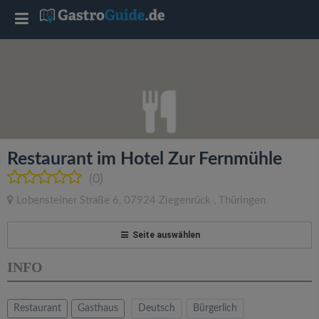
T
o
g
g
Restaurant im Hotel Zur Fernmühle
l
(0)
Lobensteiner Straße 6
,
07924
Ziegenrück
,
Thüringen
e
Seite auswählen
n
INFO
a
Restaurant
Gasthaus
Deutsch
Bürgerlich