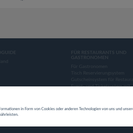
OGUIDE
FÜR RESTAURANTS UND
GASTRONOMEN
land
Für Gastronomen
Tisch Reservierungsystem
Gutscheinsystem für Restaur
Event- und Ticketsystem mit
Ticketverkauf
Bestellsystem Lieferung und
TakeAway
ormationen in Form von Cookies oder anderen Technologien von uns und unser
Webseiten für Restaurant
ährleisten.
Eigene App für Restaurant