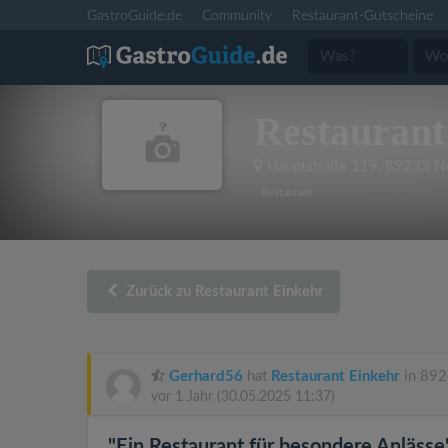
GastroGuide.de
Community
Restaurant-Gutscheine
Restaurant
Hauptstraße 119
,
89233 N
Restaurant
Zurück zu Restaurant Einkehr
Gerhard56
hat
Restaurant Einkehr
in 892
vor 1 Jahr
(30.05.2025 11:37)
"Ein Restaurant für besondere Anlässe