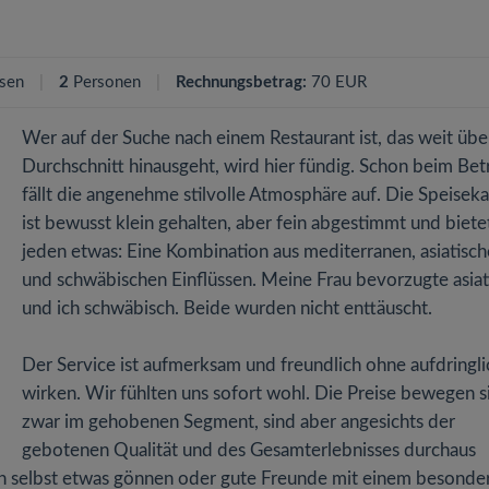
sen
2
Personen
Rechnungsbetrag:
70 EUR
Wer auf der Suche nach einem Restaurant ist, das weit übe
Durchschnitt hinausgeht, wird hier fündig. Schon beim Bet
fällt die angenehme stilvolle Atmosphäre auf. Die Speiseka
ist bewusst klein gehalten, aber fein abgestimmt und bietet
jeden etwas: Eine Kombination aus mediterranen, asiatisc
und schwäbischen Einflüssen. Meine Frau bevorzugte asiat
und ich schwäbisch. Beide wurden nicht enttäuscht.
Der Service ist aufmerksam und freundlich ohne aufdringli
wirken. Wir fühlten uns sofort wohl. Die Preise bewegen s
zwar im gehobenen Segment, sind aber angesichts der
gebotenen Qualität und des Gesamterlebnisses durchaus
ch selbst etwas gönnen oder gute Freunde mit einem besonde