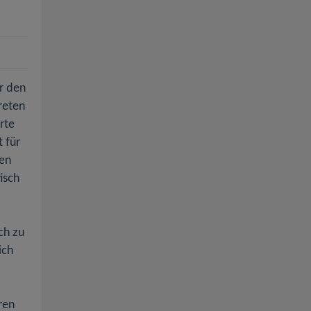
r den
reten
rte
 für
hen
isch
ch zu
ich
ren