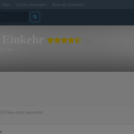
Jobs
Gastro eintragen
Beitrag schreiben
 Einkehr
(1)
eu-Ulm
33 Neu-Ulm bewertet.
"