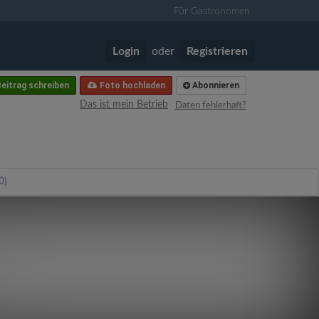
Für Gastronomen
Login
oder
Registrieren
eitrag schreiben
Foto hochladen
Abonnieren
Das ist mein Betrieb
Daten fehlerhaft?
0)