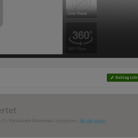
User-Fotos
360° Pano
Beitrag schr
rtet
g für
Ristorante Belmondo
abgegeben.
Sei der erste!