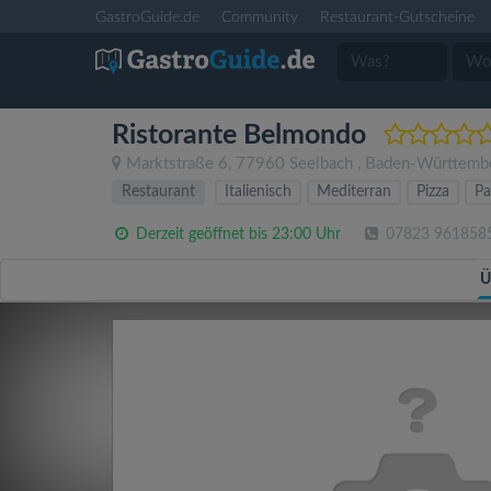
GastroGuide.de
Community
Restaurant-Gutscheine
Ristorante Belmondo
Marktstraße 6
,
77960
Seelbach
,
Baden-Württemb
Restaurant
Italienisch
Mediterran
Pizza
Pa
Derzeit geöffnet bis 23:00 Uhr
07823 961858
Ü