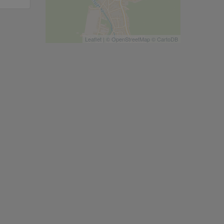
Leaflet
| ©
OpenStreetMap
©
CartoDB