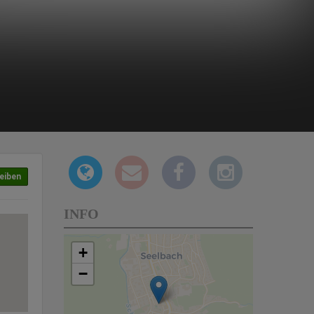
eiben
INFO
+
−