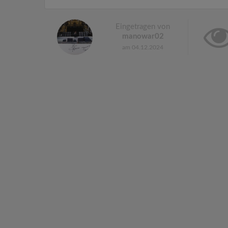
Eingetragen von
manowar02
am 04.12.2024