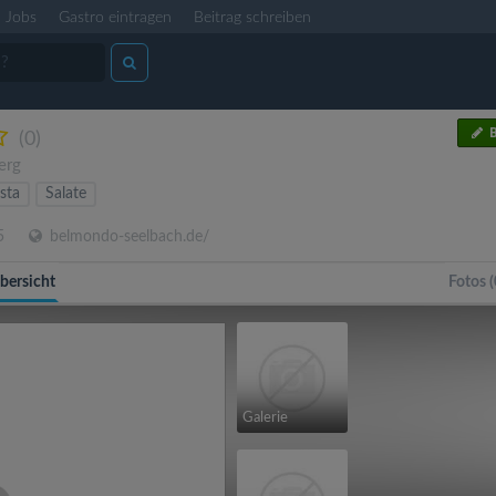
Jobs
Gastro eintragen
Beitrag schreiben
B
(0)
erg
sta
Salate
5
belmondo-seelbach.de/
bersicht
Fotos (
Galerie