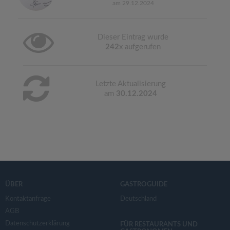
am 29.12.2024
Dieser Eintrag wurde
242
x aufgerufen
Letzte Aktualisierung
am
30.12.2024
ÜBER
GASTROGUIDE
Kontaktanfrage
Deutschland
AGB
Datenschutzerklärung
FÜR RESTAURANTS UND