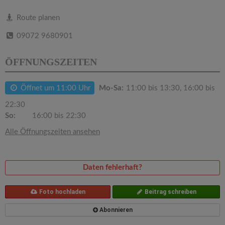
v
Route planen
i
09072 9680901
g
ÖFFNUNGSZEITEN
a
Öffnet um 11:00 Uhr
Mo-Sa:
11:00 bis 13:30, 16:00 bis
22:30
t
So:
16:00 bis 22:30
Alle Öffnungszeiten ansehen
i
o
Daten fehlerhaft?
n
Foto hochladen
Beitrag schreiben
Abonnieren