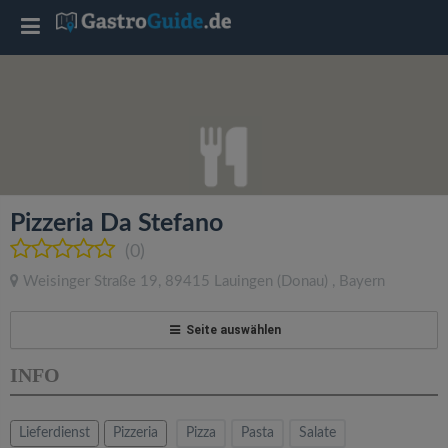
T
o
g
g
Pizzeria Da Stefano
l
(0)
Weisinger Straße 19
,
89415
Lauingen (Donau)
,
Bayern
e
Seite auswählen
n
INFO
a
Lieferdienst
Pizzeria
Pizza
Pasta
Salate